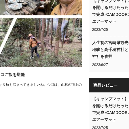
【キャンプマット】
を開けるだけたった
で完成♪CAMDOO
エアーマット
2023/7/25
人生初の宮崎県観光
穂峡と高千穂神社と
神社を参拝
2023/6/27
ノコご飯を堪能
かり秋も深まってきましたね。今回は、山林の頂上の
商品レビュー
【キャンプマット】
を開けるだけたった
で完成♪CAMDOO
エアーマット
2023/7/25