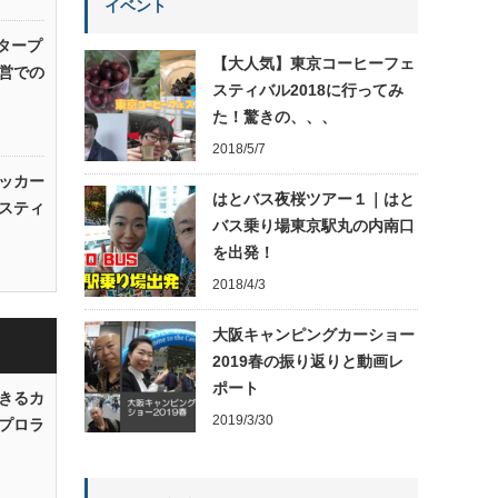
イベント
タープ
【大人気】東京コーヒーフェ
営での
スティバル2018に行ってみ
た！驚きの、、、
2018/5/7
ッカー
はとバス夜桜ツアー１｜はと
スティ
バス乗り場東京駅丸の内南口
を出発！
2018/4/3
大阪キャンピングカーショー
2019春の振り返りと動画レ
ポート
きるカ
2019/3/30
プロラ