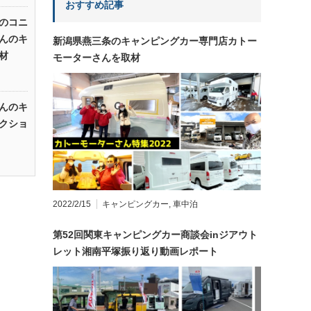
おすすめ記事
のコニ
んのキ
新潟県燕三条のキャンピングカー専門店カトー
材
モーターさんを取材
んのキ
クショ
2022/2/15
キャンピングカー
,
車中泊
第52回関東キャンピングカー商談会inジアウト
レット湘南平塚振り返り動画レポート