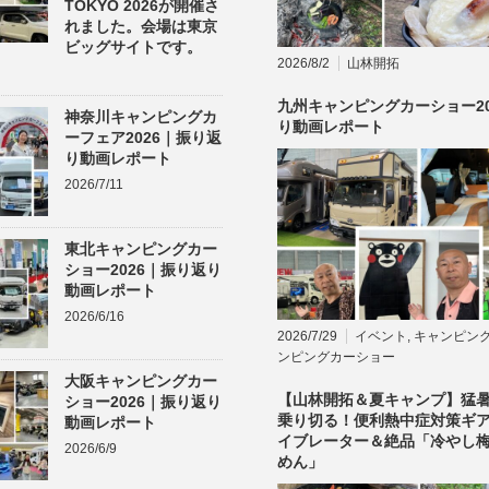
TOKYO 2026が開催さ
れました。会場は東京
ビッグサイトです。
2026/8/2
山林開拓
九州キャンピングカーショー20
神奈川キャンピングカ
り動画レポート
ーフェア2026｜振り返
り動画レポート
2026/7/11
東北キャンピングカー
ショー2026｜振り返り
動画レポート
2026/6/16
2026/7/29
イベント
,
キャンピン
ンピングカーショー
大阪キャンピングカー
【山林開拓＆夏キャンプ】猛
ショー2026｜振り返り
乗り切る！便利熱中症対策ギ
動画レポート
イブレーター＆絶品「冷やし
2026/6/9
めん」