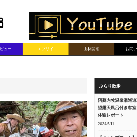
ビュー
エブリイ
山林開拓
お問
ぶらり散歩
阿蘇内牧温泉湯巡追
望露天風呂付き客室
体験レポート
2024/6/11