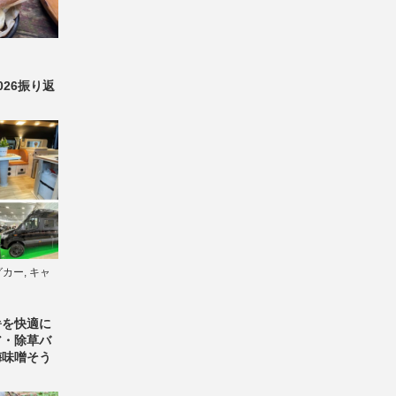
26振り返
グカー
,
キャ
暑を快適に
ア・除草バ
梅味噌そう