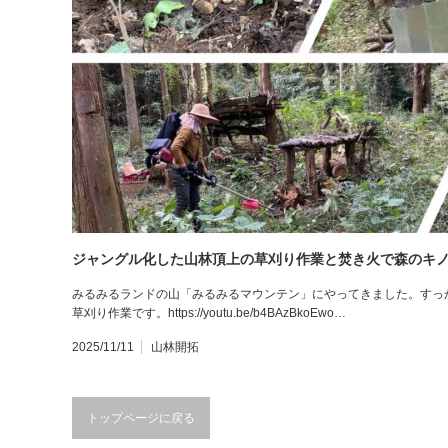
ジャングル化した山林頂上の草刈り作業と焚き火で森のキ
みるみるランドの山「みるみるマウンテン」にやってきました。すっ
草刈り作業です。https://youtu.be/b4BAzBkoEwo…
2025/11/11
山林開拓
トップページに戻る