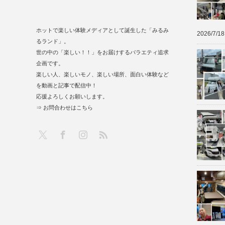
ホットで楽しい体験メディアとして誕生した「みるみ
2026/7/18
るランド」。
世の中の「楽しい！！」をお届けするバラエティ追求
企画です。
楽しい人、楽しいモノ、楽しい場所、面白い体験など
を動画と記事で配信中！
応援よろしくお願いします。
⇒ お問合わせはこちら
RSS
X
Facebook
Instagram