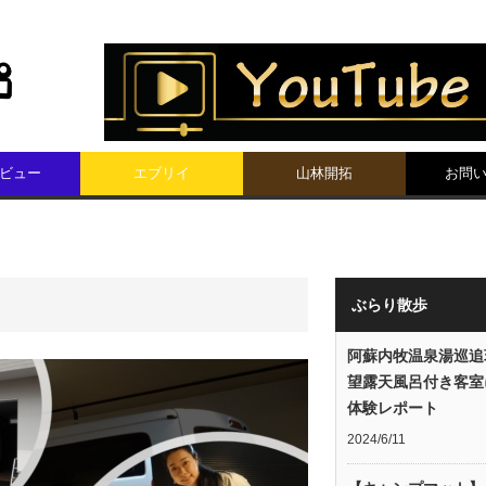
ビュー
エブリイ
山林開拓
お問
ぶらり散歩
阿蘇内牧温泉湯巡追
望露天風呂付き客室
体験レポート
2024/6/11