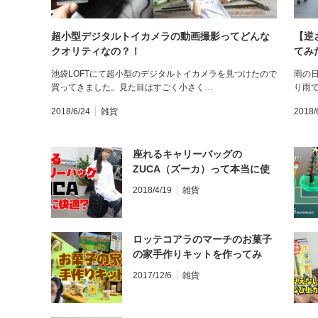
超小型デジタルトイカメラの動画撮影ってどんな
【逆
クオリティなの？！
てみ
池袋LOFTにて超小型のデジタルトイカメラを見つけたので
雨の
買ってきました。見た目はすごく小さく…
り雨
2018/6/24
雑貨
2018/
座れるキャリーバッグの
ZUCA（ズーカ）って本当に使
えるの？！
2018/4/19
雑貨
ロッテコアラのマーチのお菓子
の家手作りキットを作ってみ
た！
2017/12/6
雑貨