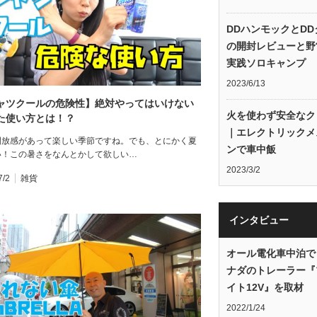
DDハンモックとDD
の開封レビューと野
実践ソロキャンプ
2023/6/13
ャツクールの危険性】絶対やってはいけない
火を使わず安全なク
た使い方とは！？
｜エレクトリックメ
開放感があって楽しい季節ですね。でも、とにかく夏
ンで車中飯
い！この暑さをなんとかして欲しい…
2023/3/2
7/2
雑貨
インタビュー
オール電化車中泊で
ナダのトレーラー『
イト12V』を取材
2022/1/24