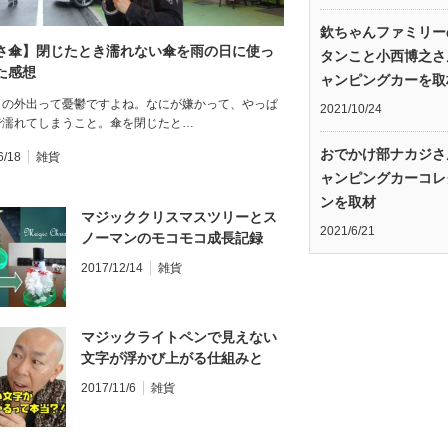
欽ちゃんファミリー
さ傘】閉じたとき濡れない傘を雨の日に使っ
タンこと小西博之さ
た感想
ャンピングカーを取
日の外出って憂鬱ですよね。なにが嫌かって、やっぱ
2021/10/24
で濡れてしまうこと。傘を閉じたと…
おでかけ部ナカジさ
6/18
雑貨
ャンピングカーコレ
ンを取材
マジッククリスマスツリーとス
2021/6/21
ノーマンのモコモコ成長記録
2017/12/14
雑貨
マジックライトペンで見えない
文字が浮かび上がる仕組みと
は！？
2017/11/6
雑貨