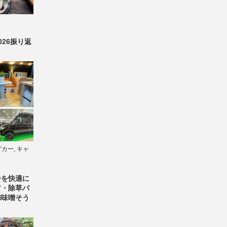
26振り返
グカー
,
キャ
暑を快適に
ア・除草バ
梅味噌そう