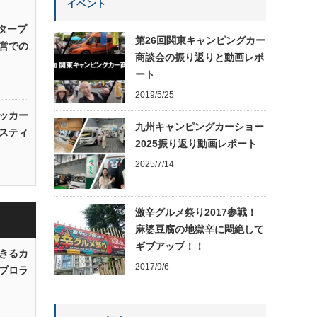
イベント
タープ
第26回関東キャンピングカー
営での
商談会の振り返りと動画レポ
ート
2019/5/25
ッカー
九州キャンピングカーショー
スティ
2025振り返り動画レポート
2025/7/14
激辛グルメ祭り2017参戦！
麻婆豆腐の地獄辛に悶絶して
ギブアップ！！
きるカ
2017/9/6
プロラ