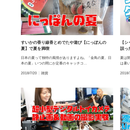
すいかの香り線香とめでたや遊び【にっぽんの
【シ
夏】で夏を満喫
誤っ
日本の夏って独特の風情がありますよね。「金鳥の夏、日
夏は
本の夏」いつの間にか定番のキャッチコ…
は暑
2018/7/20
雑貨
2018/