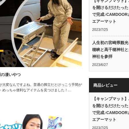
【キャンプマット】
を開けるだけたった
で完成♪CAMDOO
エアーマット
2023/7/25
人生初の宮崎県観光
穂峡と高千穂神社と
神社を参拝
2023/6/27
躍の凄いやつ
が大変なんですよね。普通の脚立だとけっこう手間が
商品レビュー
・めっちゃ便利なアイテムを見つけました！…
【キャンプマット】
を開けるだけたった
で完成♪CAMDOO
エアーマット
2023/7/25