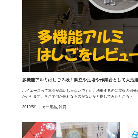
多機能アルミはしご３段！脚立や足場や作業台として大活
ハイエースって車高が高いじゃないですか。洗車するのに屋根の部分
かかります。そこで何か便利なものがないかと探してみたところ・・
2019/5/1
カー用品
,
雑貨