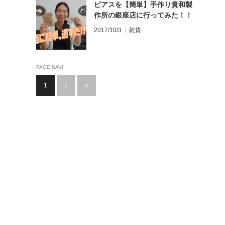
ピアスを【簡単】手作り貴和製
作所の銀座店に行ってみた！！
2017/10/3
雑貨
PAGE NAVI
1
2
»