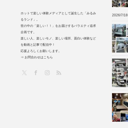
ホットで楽しい体験メディアとして誕生した「みるみ
2026/7/18
るランド」。
世の中の「楽しい！！」をお届けするバラエティ追求
企画です。
楽しい人、楽しいモノ、楽しい場所、面白い体験など
を動画と記事で配信中！
応援よろしくお願いします。
⇒ お問合わせはこちら
RSS
X
Facebook
Instagram