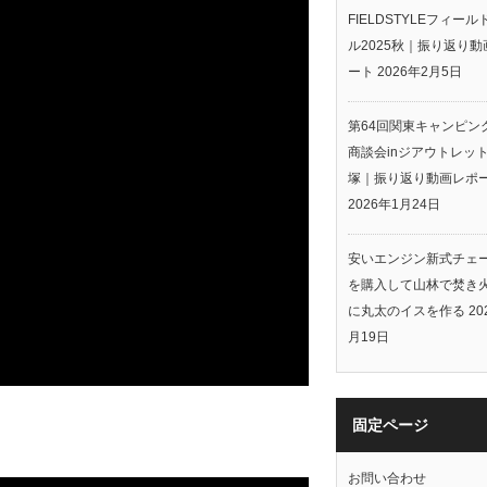
FIELDSTYLEフィー
ル2025秋｜振り返り動
ート
2026年2月5日
第64回関東キャンピン
商談会inジアウトレッ
塚｜振り返り動画レポ
2026年1月24日
安いエンジン新式チェ
を購入して山林で焚き
に丸太のイスを作る
20
月19日
固定ページ
お問い合わせ