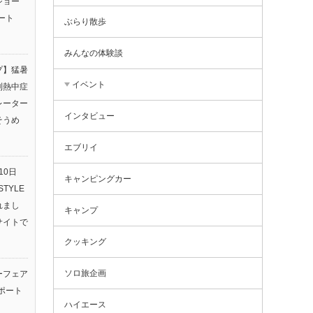
ショー
ート
ぶらり散歩
みんなの体験談
プ】猛暑
イベント
利熱中症
レーター
インタビュー
そうめ
エブリイ
10日
キャンピングカー
TYLE
されまし
キャンプ
サイトで
クッキング
ソロ旅企画
ーフェア
ポート
ハイエース