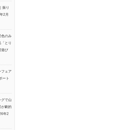
｜振り
6年2月
景色のみ
品「とり
雪遊び
ーフェア
ポート
ングで山
業が劇的
26年2