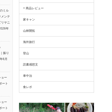
商品レビュー
りのミル
りメンテ
家キャン
ビリヤニ
2026年
山林開拓
海外旅行
＆
26｜振り
登山
6年6月
読書感想文
車中泊
ショー
ポート
食レポ
ショー
ポート