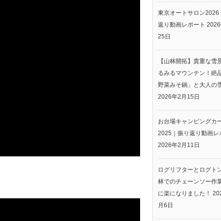
東京オートサロン2026
返り動画レポート
202
25日
【山林開拓】貴重な雪
るみるマウンテン！絶
野菜みそ鍋」と大人の
2026年2月15日
お台場キャンピングカ
2025｜振り返り動画レ
2026年2月11日
ログリフターとログト
林でのチェーンソー作
に楽になりました！
20
月6日