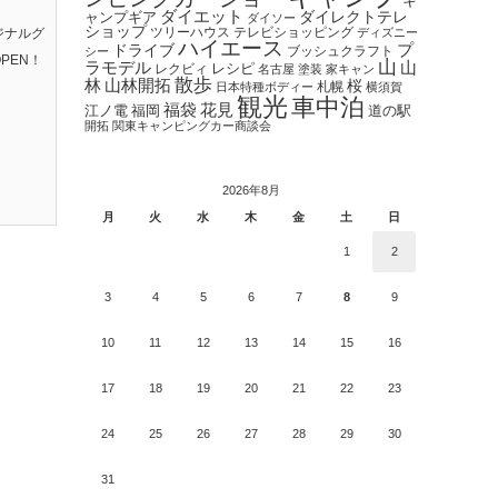
キ
ダイエット
ダイレクトテレ
ャンプギア
ダイソー
ショップ
ツリーハウス
テレビショッピング
ジナルグ
ディズニー
ハイエース
プ
ドライブ
ブッシュクラフト
シー
PEN！
山
ラモデル
山
レクビィ
レシピ
名古屋
塗装
家キャン
散歩
林
山林開拓
桜
札幌
日本特種ボディー
横須賀
観光
車中泊
福袋
花見
江ノ電
福岡
道の駅
開拓
関東キャンピングカー商談会
2026年8月
月
火
水
木
金
土
日
1
2
3
4
5
6
7
8
9
10
11
12
13
14
15
16
17
18
19
20
21
22
23
24
25
26
27
28
29
30
31