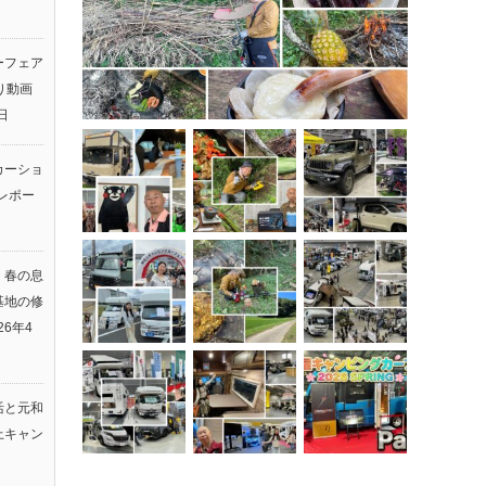
ーフェア
返り動画
日
カーショ
レポー
】春の息
基地の修
26年4
活と元和
上キャン