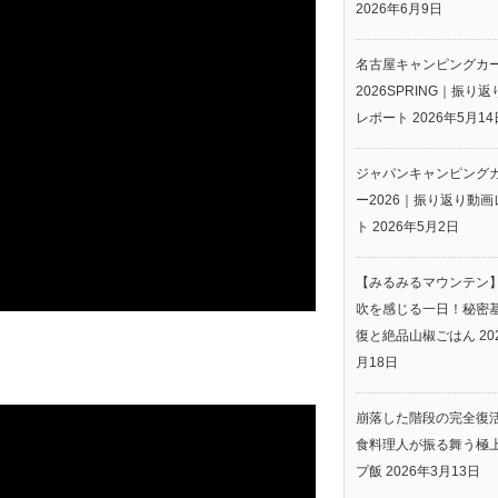
2026年6月9日
名古屋キャンピングカ
2026SPRING｜振り
レポート
2026年5月14
ジャパンキャンピング
ー2026｜振り返り動画
ト
2026年5月2日
【みるみるマウンテン
吹を感じる一日！秘密
復と絶品山椒ごはん
20
月18日
崩落した階段の完全復
食料理人が振る舞う極
プ飯
2026年3月13日