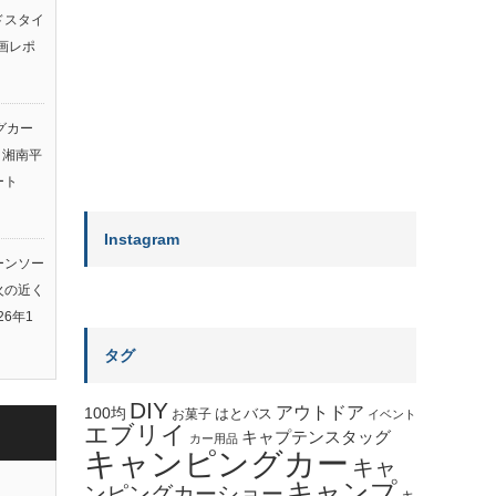
ルドスタイ
画レポ
グカー
ト湘南平
ート
Instagram
ーンソー
火の近く
26年1
タグ
DIY
アウトドア
100均
はとバス
お菓子
イベント
エブリイ
キャプテンスタッグ
カー用品
キャンピングカー
キャ
キャンプ
ンピングカーショー