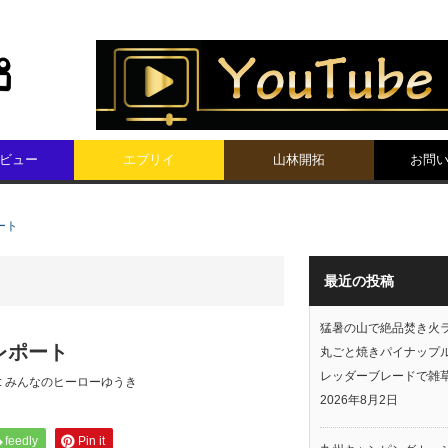
ビュー
エブリイ
山林開拓
お問
ート
最近の投稿
猛暑の山で絶品焚き火
レポート
丸ごと焼きパイナップ
レッダーブレードで雑
:
みんなのヒーローゆうき
2026年8月2日
feedly
Pin it