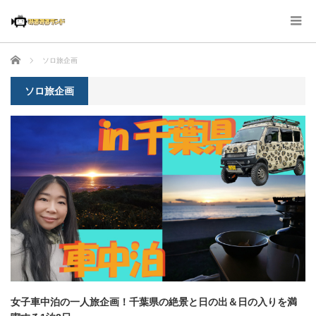
ホーム
ソロ旅企画
ソロ旅企画
女子車中泊の一人旅企画！千葉県の絶景と日の出＆日の入りを満