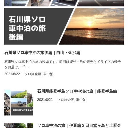
石川県ソロ車中泊の旅後編｜白山・金沢編
石川県ソロ車中泊の旅の後編です。前回は能登半島の観光とドライブの様子
をお届け。 千…
2021/8/22
ソロ旅企画
,
車中泊
石川県能登半島ソロ車中泊の旅｜能登半島編
2021/8/21
ソロ旅企画
,
車中泊
ソロ車中泊の旅｜伊豆編３日目堂ヶ島と土肥金