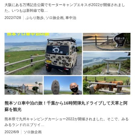
大阪にある万博記念公園でモーターキャンプエキスポ2022が開催されまし
た。いつもは新幹線で取…
2022/7/28
ぶらり散歩
,
ソロ旅企画
,
車中泊
熊本ソロ車中泊の旅！千葉から16時間弾丸ドライブして天草と阿
蘇を観光
熊本県で九州キャンピングカーショー2022が開催されました。そこで、みる
みるランドのエブリイ…
2022/6/9
ソロ旅企画