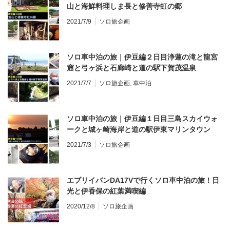
山と海鮮料理しま長と修善寺虹の郷
2021/7/9
ソロ旅企画
ソロ車中泊の旅｜伊豆編２日目浄蓮の滝と龍宮
窟と弓ヶ浜と石廊崎と道の駅下賀茂温泉
2021/7/7
ソロ旅企画
,
車中泊
ソロ車中泊の旅｜伊豆編１日目三島スカイウォ
ークと城ヶ崎海岸と道の駅伊東マリンタウン
2021/7/3
ソロ旅企画
エブリイバンDA17Vで行くソロ車中泊の旅！日
光と伊香保の紅葉満喫編
2020/12/8
ソロ旅企画