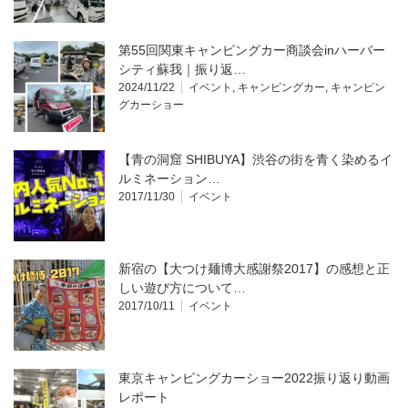
第55回関東キャンピングカー商談会inハーバー
シティ蘇我｜振り返…
2024/11/22
イベント
,
キャンピングカー
,
キャンピン
グカーショー
【青の洞窟 SHIBUYA】渋谷の街を青く染めるイ
ルミネーション…
2017/11/30
イベント
新宿の【大つけ麺博大感謝祭2017】の感想と正
しい遊び方について…
2017/10/11
イベント
東京キャンピングカーショー2022振り返り動画
レポート