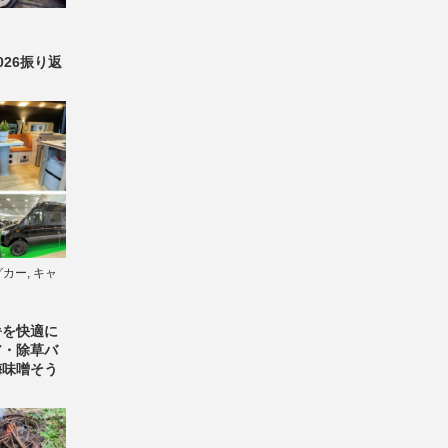
26振り返
グカー
,
キャ
暑を快適に
ア・除草バ
梅味噌そう