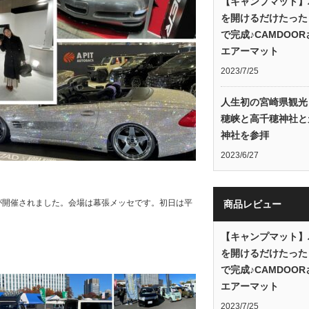
【キャンプマット】
を開けるだけたった
で完成♪CAMDOO
エアーマット
2023/7/25
人生初の宮崎県観光
穂峡と高千穂神社と
神社を参拝
2023/6/27
26が開催されました。会場は幕張メッセです。初日は平
商品レビュー
【キャンプマット】
を開けるだけたった
で完成♪CAMDOO
エアーマット
2023/7/25