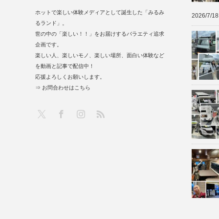
ホットで楽しい体験メディアとして誕生した「みるみ
2026/7/18
るランド」。
世の中の「楽しい！！」をお届けするバラエティ追求
企画です。
楽しい人、楽しいモノ、楽しい場所、面白い体験など
を動画と記事で配信中！
応援よろしくお願いします。
⇒ お問合わせはこちら
RSS
X
Facebook
Instagram