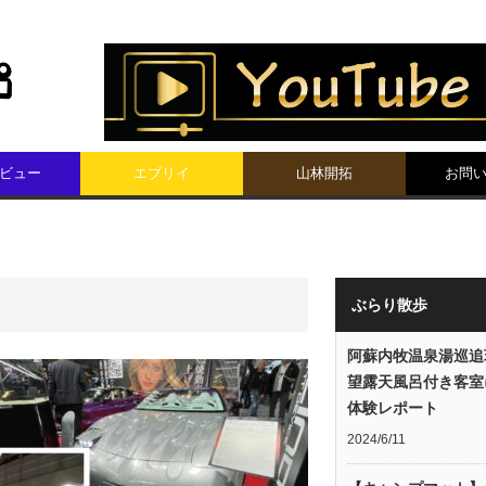
ビュー
エブリイ
山林開拓
お問
ぶらり散歩
阿蘇内牧温泉湯巡追
望露天風呂付き客室
体験レポート
2024/6/11