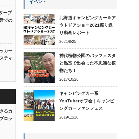
イベント
タープ
北海道キャンピングカー＆ア
営での
ウトドアショー2021振り返
り動画レポート
2021/8/25
ッカー
神代植物公園のバラフェスタ
スティ
と温室で出会った不思議な植
物たち！
2017/10/26
キャンピングカー系
YouTuberオフ会｜キャンピ
ングカーファンフェス
きるカ
2019/12/20
プロラ