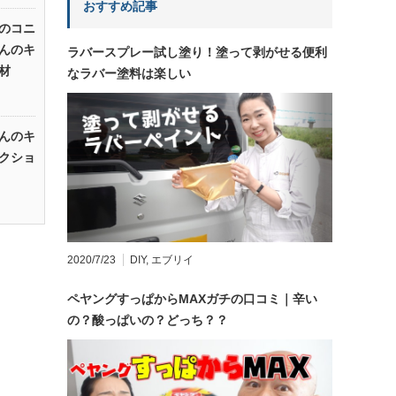
おすすめ記事
のコニ
んのキ
ラバースプレー試し塗り！塗って剥がせる便利
材
なラバー塗料は楽しい
んのキ
クショ
2020/7/23
DIY
,
エブリイ
ペヤングすっぱからMAXガチの口コミ｜辛い
の？酸っぱいの？どっち？？