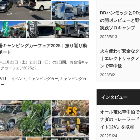
DDハンモックとDD
の開封レビューと野
実践ソロキャンプ
2023/6/13
場キャンピングカーフェア2025｜振り返り動
火を使わず安全なク
ポート
｜エレクトリックメ
5年11月22日（土）と23日（日）の2日間。お台場キャ
ンで車中飯
グカーフェア2025が…
2023/3/2
2/11
イベント
,
キャンピングカー
,
キャンピングカ
ョー
インタビュー
オール電化車中泊で
ナダのトレーラー『
イト12V』を取材
2022/1/24