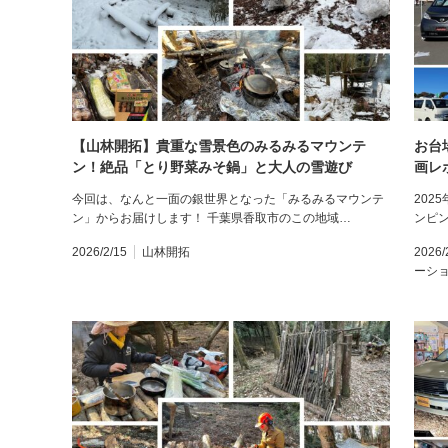
【山林開拓】貴重な雪景色のみるみるマウンテ
お台
ン！絶品「とり野菜みそ鍋」と大人の雪遊び
画レ
今回は、なんと一面の銀世界となった「みるみるマウンテ
202
ン」からお届けします！ 千葉県香取市のこの地域…
ンピン
2026/2/15
山林開拓
2026/
ーシ