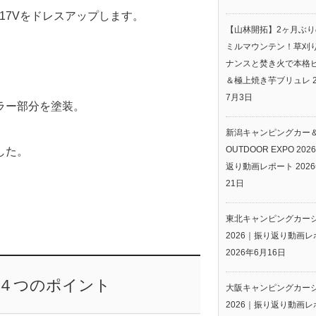
17Vをドレスアップします。
【山林開拓】2ヶ月ぶ
ミルマウンテン！草刈
ナンスと焚き火で本格
＆極上焼き芋ブリュレ
7月3日
ラー部分を塗装。
新潟キャンピングカー
OUTDOOR EXPO 20
した。
返り動画レポート
202
21日
東北キャンピングカー
2026｜振り返り動画レ
2026年6月16日
る４つのポイント
大阪キャンピングカー
2026｜振り返り動画レ