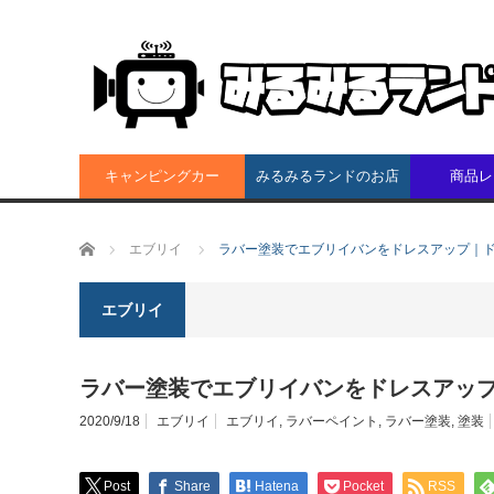
キャンピングカー
みるみるランドのお店
商品レ
ホーム
エブリイ
ラバー塗装でエブリイバンをドレスアップ｜
エブリイ
ラバー塗装でエブリイバンをドレスアッ
2020/9/18
エブリイ
エブリイ
,
ラバーペイント
,
ラバー塗装
,
塗装
Post
Share
Hatena
Pocket
RSS