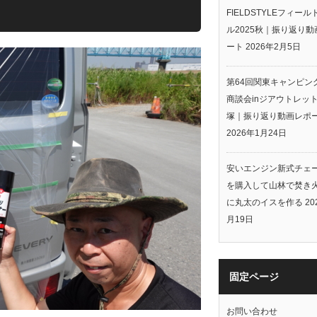
FIELDSTYLEフィー
ル2025秋｜振り返り動
ート
2026年2月5日
第64回関東キャンピン
商談会inジアウトレッ
塚｜振り返り動画レポ
2026年1月24日
安いエンジン新式チェ
を購入して山林で焚き
に丸太のイスを作る
20
月19日
固定ページ
お問い合わせ