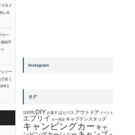
ルドスタイ
画レポ
グカー
ト湘南平
ート
Instagram
ーンソー
火の近く
26年1
タグ
DIY
アウトドア
100均
はとバス
お菓子
イベント
エブリイ
キャプテンスタッグ
カー用品
キャンピングカー
キャ
キャンプ
ンピングカーショー