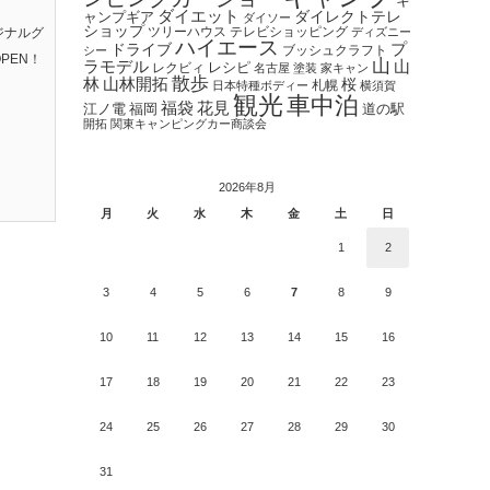
キ
ダイエット
ダイレクトテレ
ャンプギア
ダイソー
ショップ
ツリーハウス
テレビショッピング
ジナルグ
ディズニー
ハイエース
プ
ドライブ
ブッシュクラフト
シー
PEN！
山
ラモデル
山
レクビィ
レシピ
名古屋
塗装
家キャン
散歩
林
山林開拓
桜
札幌
日本特種ボディー
横須賀
観光
車中泊
福袋
花見
江ノ電
福岡
道の駅
開拓
関東キャンピングカー商談会
2026年8月
月
火
水
木
金
土
日
1
2
3
4
5
6
7
8
9
10
11
12
13
14
15
16
17
18
19
20
21
22
23
24
25
26
27
28
29
30
31