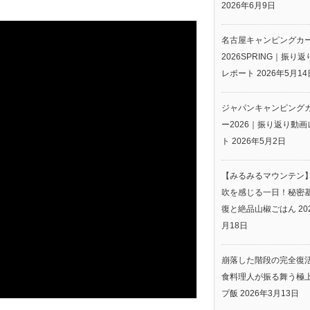
2026年6月9日
名古屋キャンピングカ
2026SPRING｜振り
レポート
2026年5月14
ジャパンキャンピング
ー2026｜振り返り動画
ト
2026年5月2日
【みるみるマウンテン
吹を感じる一日！秘密
復と絶品山椒ごはん
20
月18日
崩落した階段の完全復
食料理人が振る舞う極
プ飯
2026年3月13日