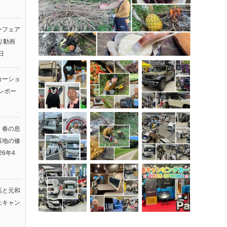
ーフェア
返り動画
日
カーショ
レポー
】春の息
基地の修
26年4
活と元和
上キャン