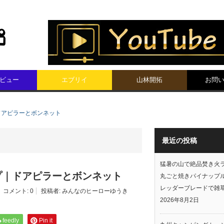
ビュー
エブリイ
山林開拓
お問
ドアピラーとボンネット
最近の投稿
猛暑の山で絶品焚き火
プ｜ドアピラーとボンネット
丸ごと焼きパイナップ
レッダーブレードで雑
コメント:
0
投稿者:
みんなのヒーローゆうき
2026年8月2日
feedly
Pin it