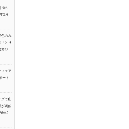
｜振り
6年2月
景色のみ
品「とり
雪遊び
ーフェア
ポート
ングで山
業が劇的
26年2