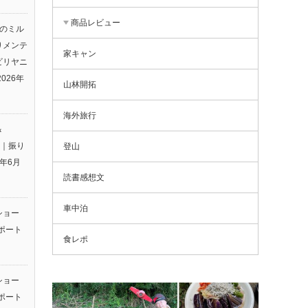
商品レビュー
りのミル
りメンテ
家キャン
ビリヤニ
2026年
山林開拓
海外旅行
＆
26｜振り
登山
6年6月
読書感想文
車中泊
ショー
ポート
食レポ
ショー
ポート