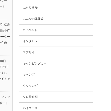
ショー
ート
ぶらり散歩
みんなの体験談
プ】猛暑
イベント
利熱中症
レーター
インタビュー
そうめ
エブリイ
10日
キャンピングカー
TYLE
されまし
キャンプ
サイトで
クッキング
ソロ旅企画
ーフェア
ポート
ハイエース