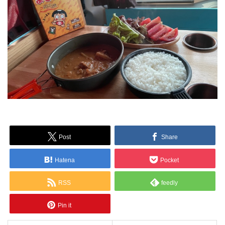
Post
Share
Hatena
Pocket
RSS
feedly
Pin it