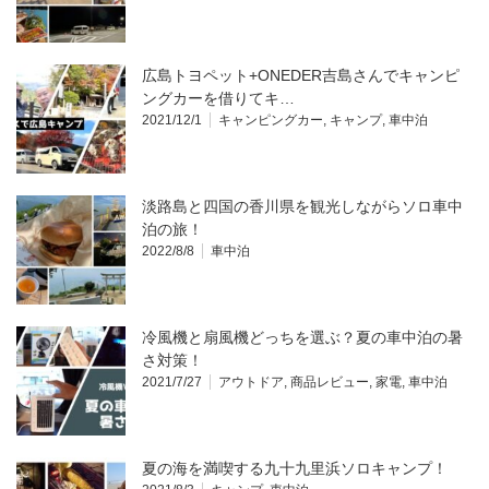
広島トヨペット+ONEDER吉島さんでキャンピ
ングカーを借りてキ…
2021/12/1
キャンピングカー
,
キャンプ
,
車中泊
淡路島と四国の香川県を観光しながらソロ車中
泊の旅！
2022/8/8
車中泊
冷風機と扇風機どっちを選ぶ？夏の車中泊の暑
さ対策！
2021/7/27
アウトドア
,
商品レビュー
,
家電
,
車中泊
夏の海を満喫する九十九里浜ソロキャンプ！