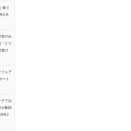
｜振り
6年2月
景色のみ
品「とり
雪遊び
ーフェア
ポート
ングで山
業が劇的
26年2