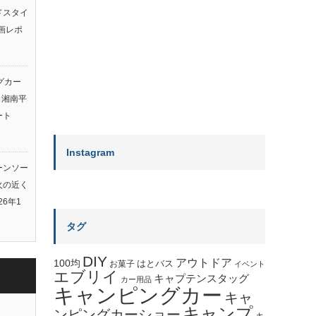
ルドスタイ
画レポ
グカー
ト湘南平
ート
Instagram
ーンソー
火の近く
26年1
タグ
DIY
アウトドア
100均
はとバス
お菓子
イベント
エブリイ
キャプテンスタッグ
カー用品
キャンピングカー
キャ
キャンプ
ンピングカーショー