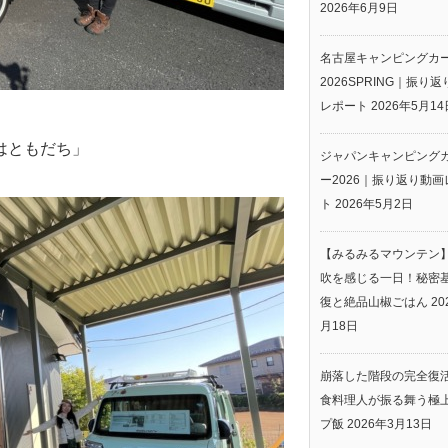
2026年6月9日
名古屋キャンピングカ
2026SPRING｜振り
レポート
2026年5月14
虫はともだち」
ジャパンキャンピング
ー2026｜振り返り動画
ト
2026年5月2日
【みるみるマウンテン
吹を感じる一日！秘密
復と絶品山椒ごはん
20
月18日
崩落した階段の完全復
食料理人が振る舞う極
プ飯
2026年3月13日