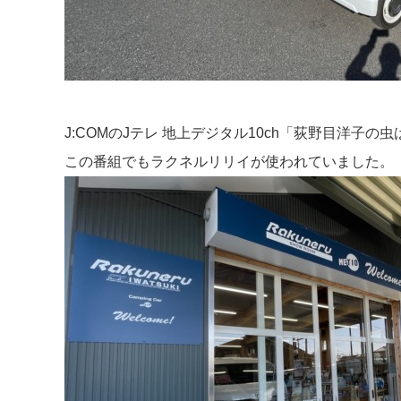
J:COMのJテレ 地上デジタル10ch「荻野目洋子の
この番組でもラクネルリリイが使われていました。