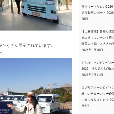
東京オートサロン2026
返り動画レポート
202
25日
【山林開拓】貴重な雪
るみるマウンテン！絶
野菜みそ鍋」と大人の
がたくさん展示されています。
2026年2月15日
す。
お台場キャンピングカ
2025｜振り返り動画レ
2026年2月11日
ログリフターとログト
林でのチェーンソー作
に楽になりました！
20
月6日