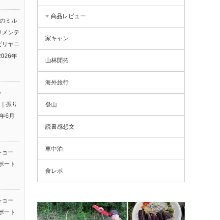
商品レビュー
りのミル
りメンテ
家キャン
ビリヤニ
2026年
山林開拓
海外旅行
＆
26｜振り
登山
6年6月
読書感想文
車中泊
ショー
ポート
食レポ
ショー
ポート