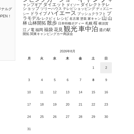
キ
ダイエット
ダイレクトテレ
ャンプギア
ダイソー
ショップ
ツリーハウス
テレビショッピング
ジナルグ
ディズニー
ハイエース
プ
ドライブ
ブッシュクラフト
シー
PEN！
山
ラモデル
山
レクビィ
レシピ
名古屋
塗装
家キャン
散歩
林
山林開拓
桜
札幌
日本特種ボディー
横須賀
観光
車中泊
福袋
花見
江ノ電
福岡
道の駅
開拓
関東キャンピングカー商談会
2026年8月
月
火
水
木
金
土
日
1
2
3
4
5
6
7
8
9
10
11
12
13
14
15
16
17
18
19
20
21
22
23
24
25
26
27
28
29
30
31