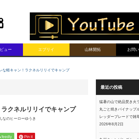
ビュー
エブリイ
山林開拓
お問
レな軽キャン！ラクネルリリイでキャンプ
最近の投稿
猛暑の山で絶品焚き火
！ラクネルリリイでキャンプ
丸ごと焼きパイナップ
レッダーブレードで雑
んなのヒーローゆうき
2026年8月2日
feedly
Pin it