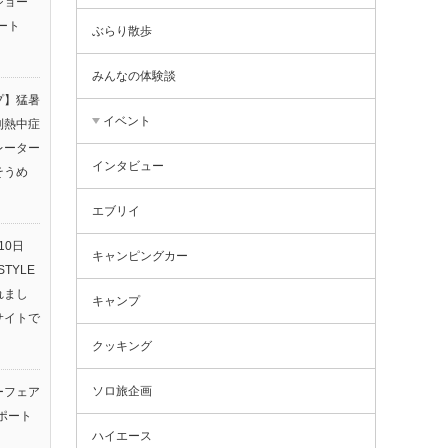
ショー
ート
ぶらり散歩
みんなの体験談
プ】猛暑
イベント
利熱中症
レーター
インタビュー
そうめ
エブリイ
10日
キャンピングカー
TYLE
されまし
キャンプ
サイトで
クッキング
ソロ旅企画
ーフェア
ポート
ハイエース