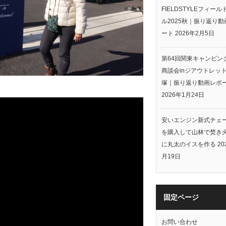
FIELDSTYLEフィー
ル2025秋｜振り返り動
ート
2026年2月5日
第64回関東キャンピン
商談会inジアウトレッ
塚｜振り返り動画レポ
2026年1月24日
安いエンジン新式チェ
を購入して山林で焚き
に丸太のイスを作る
20
月19日
固定ページ
お問い合わせ