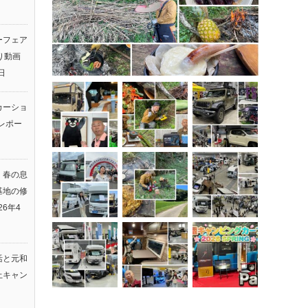
ーフェア
返り動画
日
カーショ
レポー
】春の息
基地の修
26年4
活と元和
上キャン