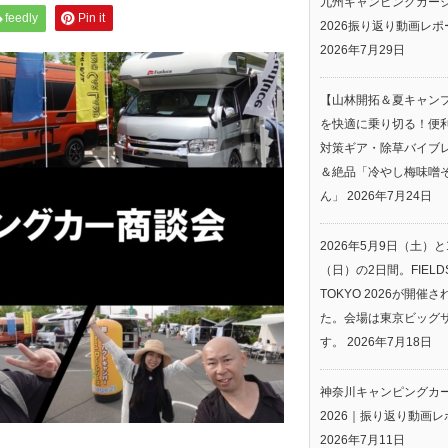
九州キャンピングカー
feedly
Pin it
2026振り返り動画レポ
2026年7月29日
【山林開拓＆夏キャン
を快適に乗り切る！便
対策ギア・除草バイブ
＆絶品「冷やし梅味噌
ん」
2026年7月24日
2026年5月9日（土）と
（日）の2日間。FIELDS
TOKYO 2026が開催
た。会場は東京ビッグ
す。
2026年7月18日
神奈川キャンピングカ
2026｜振り返り動画レ
2026年7月11日