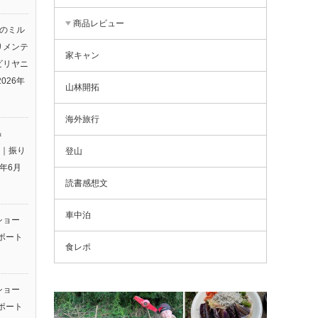
商品レビュー
りのミル
りメンテ
家キャン
ビリヤニ
2026年
山林開拓
海外旅行
＆
26｜振り
登山
6年6月
読書感想文
車中泊
ショー
ポート
食レポ
ショー
ポート