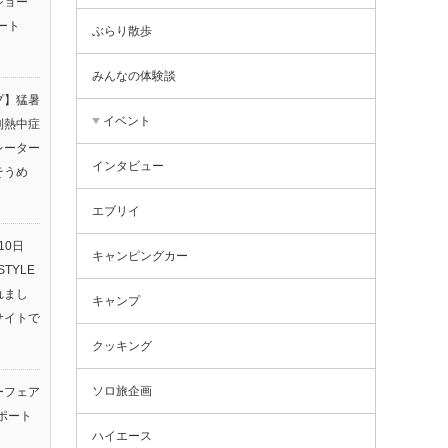
ショー
ート
ぶらり散歩
みんなの体験談
プ】猛暑
イベント
利熱中症
レーター
インタビュー
そうめ
エブリイ
10日
キャンピングカー
TYLE
されまし
キャンプ
サイトで
クッキング
ソロ旅企画
ーフェア
ポート
ハイエース