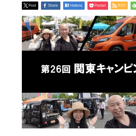
Post
Share
Hatena
Pocket
RSS