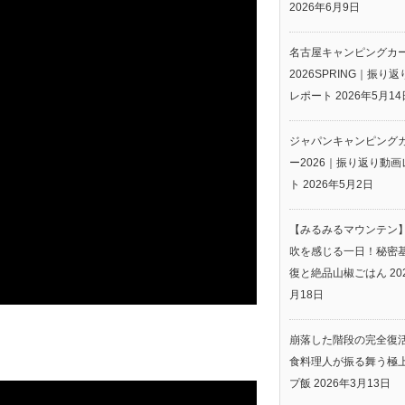
2026年6月9日
名古屋キャンピングカ
2026SPRING｜振り
レポート
2026年5月14
ジャパンキャンピング
ー2026｜振り返り動画
ト
2026年5月2日
【みるみるマウンテン
吹を感じる一日！秘密
復と絶品山椒ごはん
20
月18日
崩落した階段の完全復
食料理人が振る舞う極
プ飯
2026年3月13日