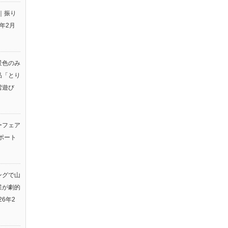
｜振り
6年2月
景色のみ
品「とり
雪遊び
ーフェア
ポート
ングで山
業が劇的
26年2