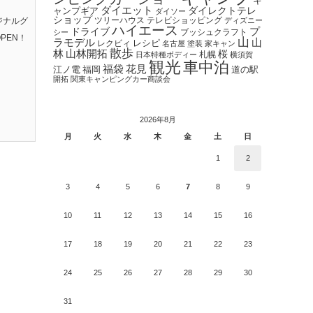
キ
ダイエット
ダイレクトテレ
ャンプギア
ダイソー
ショップ
ツリーハウス
テレビショッピング
ジナルグ
ディズニー
ハイエース
プ
ドライブ
ブッシュクラフト
シー
PEN！
山
ラモデル
山
レクビィ
レシピ
名古屋
塗装
家キャン
散歩
林
山林開拓
桜
札幌
日本特種ボディー
横須賀
観光
車中泊
福袋
花見
江ノ電
福岡
道の駅
開拓
関東キャンピングカー商談会
2026年8月
月
火
水
木
金
土
日
1
2
3
4
5
6
7
8
9
10
11
12
13
14
15
16
17
18
19
20
21
22
23
24
25
26
27
28
29
30
31