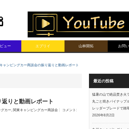
ビュー
エブリイ
山林開拓
お問
東キャンピングカー商談会の振り返りと動画レポート
最近の投稿
猛暑の山で絶品焚き火
り返りと動画レポート
丸ごと焼きパイナップ
レッダーブレードで雑
ングカー
,
関東キャンピングカー商談会
コメント:
2026年8月2日