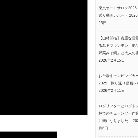
東京オートサロン2026
返り動画レポート
202
25日
【山林開拓】貴重な雪
るみるマウンテン！絶
野菜みそ鍋」と大人の
2026年2月15日
お台場キャンピングカ
2025｜振り返り動画レ
2026年2月11日
ログリフターとログト
林でのチェーンソー作
に楽になりました！
20
月6日