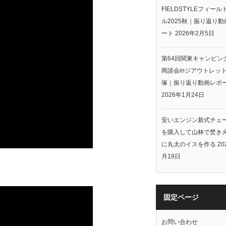
FIELDSTYLEフィー
ル2025秋｜振り返り動
ート
2026年2月5日
第64回関東キャンピン
商談会inジアウトレッ
塚｜振り返り動画レポ
2026年1月24日
安いエンジン新式チェ
を購入して山林で焚き
に丸太のイスを作る
20
月19日
固定ページ
お問い合わせ