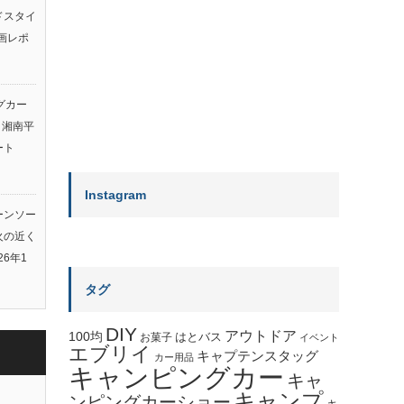
ルドスタイ
画レポ
グカー
ト湘南平
ート
Instagram
ーンソー
火の近く
26年1
タグ
DIY
アウトドア
100均
はとバス
お菓子
イベント
エブリイ
キャプテンスタッグ
カー用品
キャンピングカー
キャ
キャンプ
ンピングカーショー