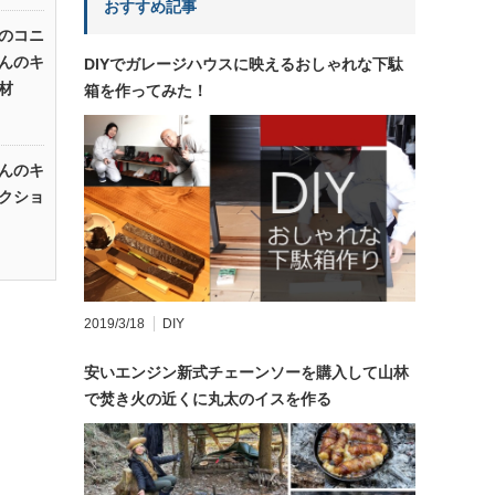
おすすめ記事
のコニ
んのキ
DIYでガレージハウスに映えるおしゃれな下駄
材
箱を作ってみた！
んのキ
クショ
2019/3/18
DIY
安いエンジン新式チェーンソーを購入して山林
で焚き火の近くに丸太のイスを作る