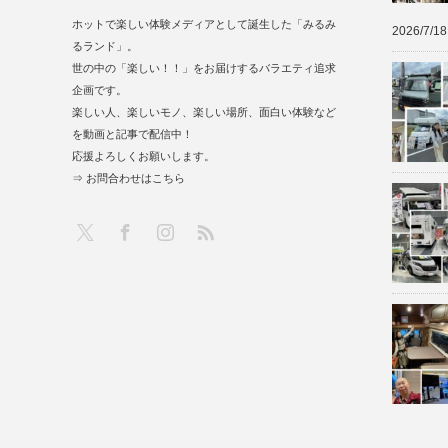
ホットで楽しい体験メディアとして誕生した「みるみ
2026/7/18
るランド」。
世の中の「楽しい！！」をお届けするバラエティ追求
企画です。
楽しい人、楽しいモノ、楽しい場所、面白い体験など
を動画と記事で配信中！
応援よろしくお願いします。
⇒ お問合わせはこちら
RSS
X
Facebook
Instagram