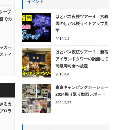
イベント
タープ
はとバス夜桜ツアー４｜六義
営での
園のしだれ桜ライトアップ見
学
2018/4/4
ッカー
はとバス夜桜ツアー３｜新宿
スティ
アイランドタワーの雛鮨にて
高級寿司食べ放題
2018/4/4
東京キャンピングカーショー
2024振り返り動画レポート
2024/9/27
きるカ
プロラ