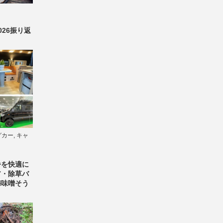
26振り返
グカー
,
キャ
暑を快適に
ア・除草バ
梅味噌そう