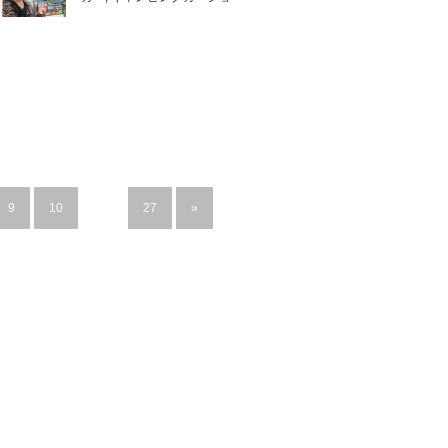
9
10
…
27
»