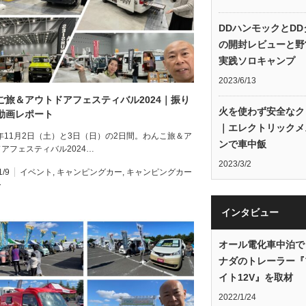
DDハンモックとDD
の開封レビューと野
実践ソロキャンプ
2023/6/13
ご旅＆アウトドアフェスティバル2024｜振り
火を使わず安全なク
動画レポート
｜エレクトリックメ
4年11月2日（土）と3日（日）の2日間。わんこ旅＆ア
ンで車中飯
アフェスティバル2024…
2023/3/2
1/9
イベント
,
キャンピングカー
,
キャンピングカー
ー
インタビュー
オール電化車中泊で
ナダのトレーラー『
イト12V』を取材
2022/1/24