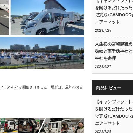
【キャンプマット】
を開けるだけたった
で完成♪CAMDOO
エアーマット
2023/7/25
人生初の宮崎県観光
穂峡と高千穂神社と
神社を参拝
2023/6/27
ト
ーフェア2024が開催されました。場所は、屋外のお台
商品レビュー
【キャンプマット】
を開けるだけたった
で完成♪CAMDOO
エアーマット
2023/7/25