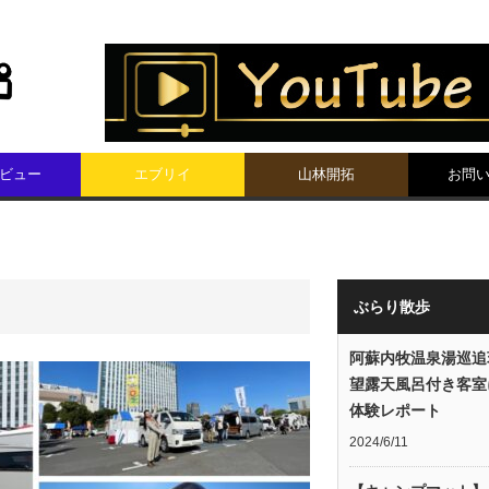
ビュー
エブリイ
山林開拓
お問
ぶらり散歩
阿蘇内牧温泉湯巡追
望露天風呂付き客室
体験レポート
2024/6/11