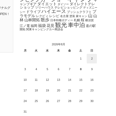
キ
ダイエット
ダイレクトテレ
ャンプギア
ダイソー
ショップ
ツリーハウス
テレビショッピング
ジナルグ
ディズニー
ハイエース
プ
ドライブ
ブッシュクラフト
シー
PEN！
山
ラモデル
山
レクビィ
レシピ
名古屋
塗装
家キャン
散歩
林
山林開拓
桜
札幌
日本特種ボディー
横須賀
観光
車中泊
福袋
花見
江ノ電
福岡
道の駅
開拓
関東キャンピングカー商談会
2026年8月
月
火
水
木
金
土
日
1
2
3
4
5
6
7
8
9
10
11
12
13
14
15
16
17
18
19
20
21
22
23
24
25
26
27
28
29
30
31