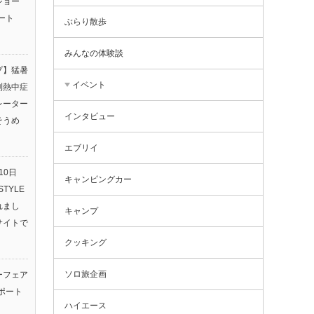
ショー
ート
ぶらり散歩
みんなの体験談
プ】猛暑
イベント
利熱中症
レーター
インタビュー
そうめ
エブリイ
10日
キャンピングカー
TYLE
されまし
キャンプ
サイトで
クッキング
ソロ旅企画
ーフェア
ポート
ハイエース