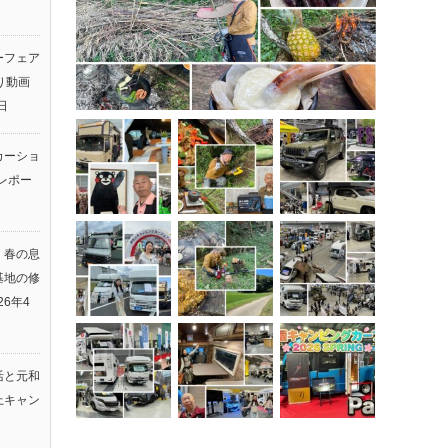
ーフェア
返り動画
日
カーショ
レポー
】春の息
基地の修
26年4
活と元和
上キャン