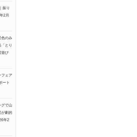
｜振り
6年2月
景色のみ
品「とり
雪遊び
ーフェア
ポート
ングで山
業が劇的
26年2