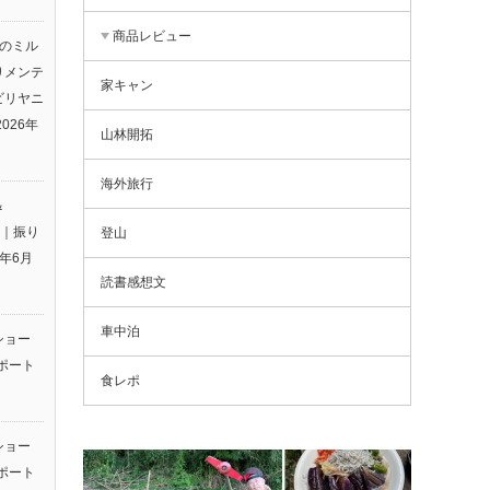
商品レビュー
りのミル
りメンテ
家キャン
ビリヤニ
2026年
山林開拓
海外旅行
＆
26｜振り
登山
6年6月
読書感想文
車中泊
ショー
ポート
食レポ
ショー
ポート