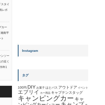
ルドスタイ
画レポ
グカー
ト湘南平
ート
Instagram
ーンソー
火の近く
26年1
タグ
DIY
アウトドア
100均
はとバス
お菓子
イベント
エブリイ
キャプテンスタッグ
カー用品
キャンピングカー
キャ
キャンプ
ンピングカーショー