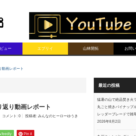
ビュー
エブリイ
山林開拓
お問
り動画レポート
最近の投稿
猛暑の山で絶品焚き火
り返り動画レポート
丸ごと焼きパイナップ
レッダーブレードで雑
コメント:
0
投稿者:
みんなのヒーローゆうき
2026年8月2日
feedly
Pin it