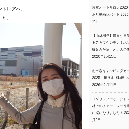
東京オートサロン2026
ントレアへ。
返り動画レポート
202
した。
25日
【山林開拓】貴重な雪
るみるマウンテン！絶
野菜みそ鍋」と大人の
2026年2月15日
お台場キャンピングカ
2025｜振り返り動画レ
2026年2月11日
ログリフターとログト
林でのチェーンソー作
に楽になりました！
20
月6日