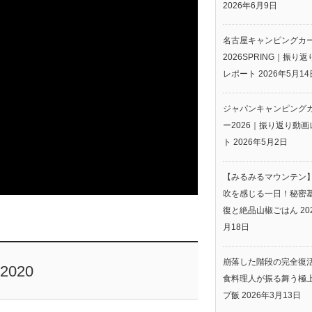
2026年6月9日
名古屋キャンピングカ
2026SPRING｜振り
レポート
2026年5月14
ジャパンキャンピング
ー2026｜振り返り動画
ト
2026年5月2日
【みるみるマウンテン
吹を感じる一日！秘密
復と絶品山椒ごはん
20
月18日
崩落した階段の完全復
020
食料理人が振る舞う極
プ飯
2026年3月13日