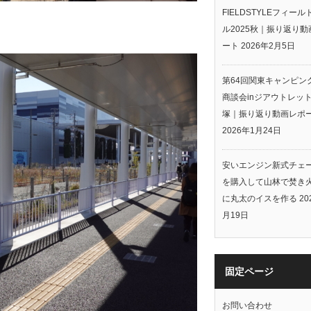
FIELDSTYLEフィー
ル2025秋｜振り返り動
ート
2026年2月5日
第64回関東キャンピン
商談会inジアウトレッ
塚｜振り返り動画レポ
2026年1月24日
安いエンジン新式チェ
を購入して山林で焚き
に丸太のイスを作る
20
月19日
固定ページ
お問い合わせ