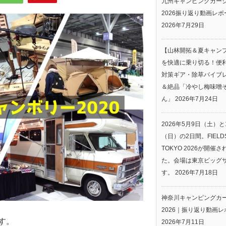
九州キャンピングカー
2026振り返り動画レポ
2026年7月29日
【山林開拓＆夏キャン
を快適に乗り切る！便
対策ギア・除草バイブ
＆絶品「冷やし梅味噌
ん」
2026年7月24日
2026年5月9日（土）と
（日）の2日間。FIELDS
TOKYO 2026が開催
た。会場は東京ビッグ
す。
2026年7月18日
神奈川キャンピングカ
2026｜振り返り動画レ
す。
2026年7月11日