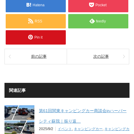
Hatena
Pocket
RSS
feedly
Pin it
前の記事
次の記事
関連記事
第61回関東キャンピングカー商談会inハーバー
シティ蘇我｜振り返…
2025/9/2
イベント
,
キャンピングカー
,
キャンピングカ