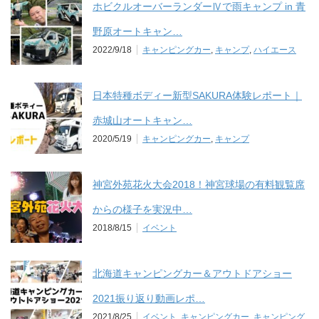
ホビクルオーバーランダーⅣで雨キャンプ in 青
野原オートキャン…
2022/9/18
キャンピングカー
,
キャンプ
,
ハイエース
日本特種ボディー新型SAKURA体験レポート｜
赤城山オートキャン…
2020/5/19
キャンピングカー
,
キャンプ
神宮外苑花火大会2018！神宮球場の有料観覧席
からの様子を実況中…
2018/8/15
イベント
北海道キャンピングカー＆アウトドアショー
2021振り返り動画レポ…
2021/8/25
イベント
,
キャンピングカー
,
キャンピング