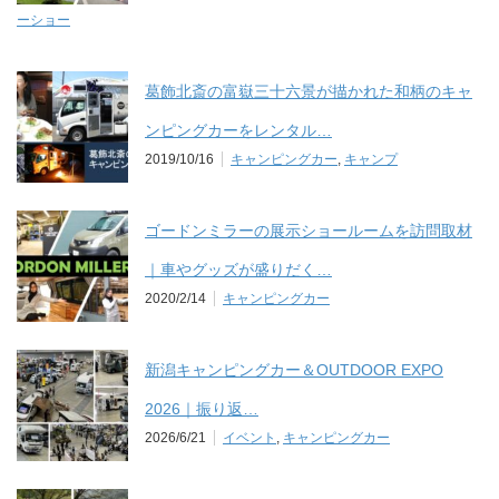
ーショー
葛飾北斎の富嶽三十六景が描かれた和柄のキャ
ンピングカーをレンタル…
2019/10/16
キャンピングカー
,
キャンプ
ゴードンミラーの展示ショールームを訪問取材
｜車やグッズが盛りだく…
2020/2/14
キャンピングカー
新潟キャンピングカー＆OUTDOOR EXPO
2026｜振り返…
2026/6/21
イベント
,
キャンピングカー