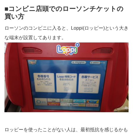
■コンビニ店頭でのローソンチケットの
買い方
ローソンのコンビニに入ると、Loppi(ロッピー)という大き
な端末が設置してあります。
ロッピーを使ったことがない人は、最初抵抗を感じるかも