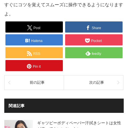
すぐにコツを覚えてスムーズに操作できるようになります
よ。
Post
Share
Hatena
Pocket
RSS
feedly
Pin it
前の記事
次の記事
関連記事
ギャツビーボディペーパー汗拭きシートは女性