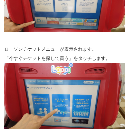
ローソンチケットメニューが表示されます。
「今すぐチケットを探して買う」をタッチします。