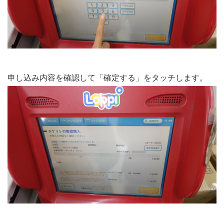
申し込み内容を確認して「確定する」をタッチします。