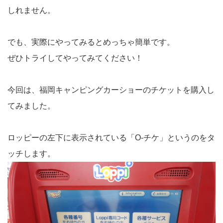
しれません。
でも、実際にやってみるとめっちゃ簡単です。
ぜひトライしてやってみてください！
今回は、福岡キャンピングカーショーのチケットを購入し
てみました。
ロッピーの左下に表示されている「O-チケ」というのをタ
ッチします。