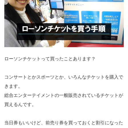
ローソンチケットって買ったことあります？
コンサートとかスポーツとか、いろんなチケットを購入で
きます。
総合エンターテイメントの一般販売されているチケットが
買えるんです。
当日券もいいけど、前売り券を買っておくと割引になった