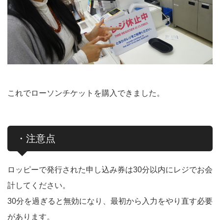
これでローソンチケットを購入できました。
・注意点
ロッピーで発行された申し込み券は30分以内にレジでお会
計してください。
30分を過ぎると無効になり、最初から入力をやり直す必要
があります。