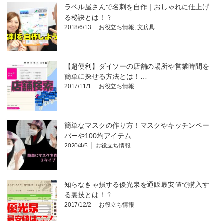
ラベル屋さんで名刺を自作｜おしゃれに仕上げ
る秘訣とは！？
2018/6/13
お役立ち情報
,
文房具
【超便利】ダイソーの店舗の場所や営業時間を
簡単に探せる方法とは！…
2017/11/1
お役立ち情報
簡単なマスクの作り方！マスクやキッチンペー
パーや100均アイテム…
2020/4/5
お役立ち情報
知らなきゃ損する優光泉を通販最安値で購入す
る裏技とは！？
2017/12/2
お役立ち情報