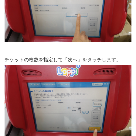
チケットの枚数を指定して「次へ」をタッチします。