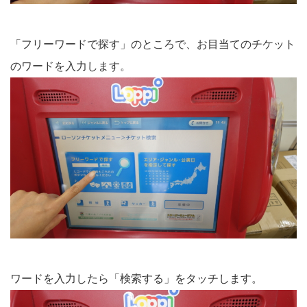
「フリーワードで探す」のところで、お目当てのチケット
のワードを入力します。
ワードを入力したら「検索する」をタッチします。