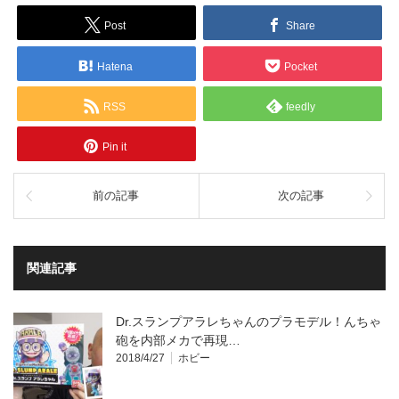
Post
Share
Hatena
Pocket
RSS
feedly
Pin it
前の記事
次の記事
関連記事
Dr.スランプアラレちゃんのプラモデル！んちゃ
砲を内部メカで再現…
2018/4/27
ホビー