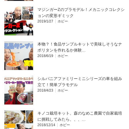
マジンガーZのプラモデル！メカニックコレクシ
ョンの変形ギミック
2019/1/27
ホビー
本物？！食品サンプルキットで美味しそうなナ
ポリタンを作れるか体験…
2018/6/19
ホビー
シルバニアファミリーミニシリーズの車を組み
立て！簡単プラモデル
2018/4/23
ホビー
キノコ栽培キット、森のなめこ農園で自家栽培
に挑戦してみたら、、、…
2018/12/14
ホビー