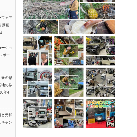
ーフェア
返り動画
日
カーショ
レポー
】春の息
基地の修
26年4
活と元和
上キャン