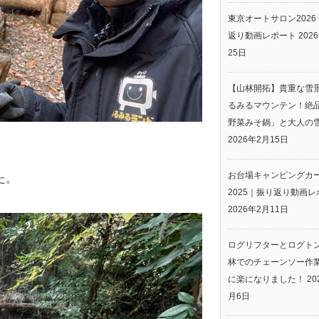
東京オートサロン2026
返り動画レポート
202
25日
【山林開拓】貴重な雪
るみるマウンテン！絶
野菜みそ鍋」と大人の
2026年2月15日
お台場キャンピングカ
た。
2025｜振り返り動画レ
2026年2月11日
ログリフターとログト
林でのチェーンソー作
に楽になりました！
20
月6日