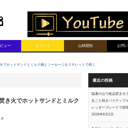
ビュー
エブリイ
山林開拓
お問
き火でホットサンドとミルク鍋とソーセージをスキレットで焼く
最近の投稿
猛暑の山で絶品焚き火
！焚き火でホットサンドとミルク
丸ごと焼きパイナップ
レッダーブレードで雑
2026年8月2日
うき