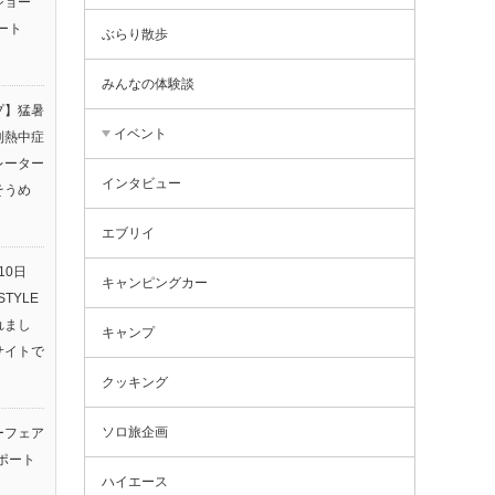
ショー
ート
ぶらり散歩
みんなの体験談
プ】猛暑
イベント
利熱中症
レーター
インタビュー
そうめ
エブリイ
10日
キャンピングカー
TYLE
されまし
キャンプ
サイトで
クッキング
ソロ旅企画
ーフェア
ポート
ハイエース