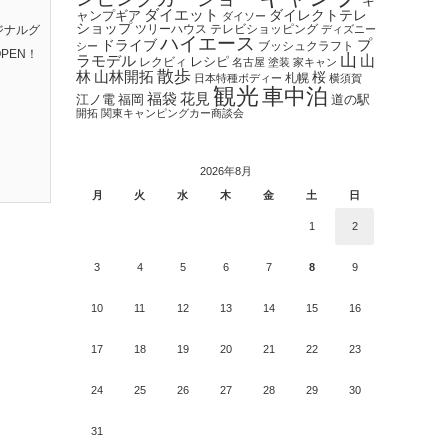
キ
ダイエット
ダイレクトテレ
ャンプギア
ダイソー
ショップ
ツリーハウス
テレビショッピング
ジナルグ
ディズニー
ハイエース
プ
ドライブ
ブッシュクラフト
シー
PEN！
山
ラモデル
山
レクビィ
レシピ
名古屋
塗装
家キャン
散歩
林
山林開拓
桜
札幌
日本特種ボディー
横須賀
観光
車中泊
福袋
花見
江ノ電
福岡
道の駅
開拓
関東キャンピングカー商談会
2026年8月
月
火
水
木
金
土
日
1
2
3
4
5
6
7
8
9
10
11
12
13
14
15
16
17
18
19
20
21
22
23
24
25
26
27
28
29
30
31