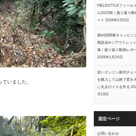
FIELDSTYLEフィー
ル2025秋｜振り返り動
ート
2026年2月5日
第64回関東キャンピン
商談会inジアウトレッ
塚｜振り返り動画レポ
2026年1月24日
安いエンジン新式チェ
を購入して山林で焚き
っていました。
に丸太のイスを作る
20
月19日
固定ページ
お問い合わせ