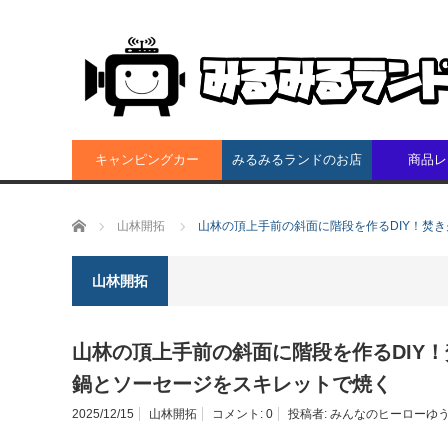
キャンピングカー
みるみるランドのお店
商品レ
ホーム
山林開拓
山林の頂上手前の斜面に階段を作るDIY！焚
山林開拓
山林の頂上手前の斜面に階段を作るDIY
鍋とソーセージをスキレットで焼く
2025/12/15
山林開拓
コメント:
0
投稿者:
みんなのヒーローゆ