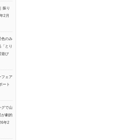
｜振り
6年2月
景色のみ
品「とり
雪遊び
ーフェア
ポート
ングで山
業が劇的
26年2