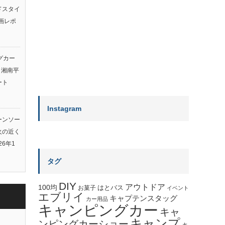
ルドスタイ
画レポ
グカー
ト湘南平
ート
Instagram
ーンソー
火の近く
26年1
タグ
DIY
アウトドア
100均
はとバス
お菓子
イベント
エブリイ
キャプテンスタッグ
カー用品
キャンピングカー
キャ
キャンプ
ンピングカーショー