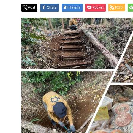
Post
Share
Hatena
Pocket
RSS