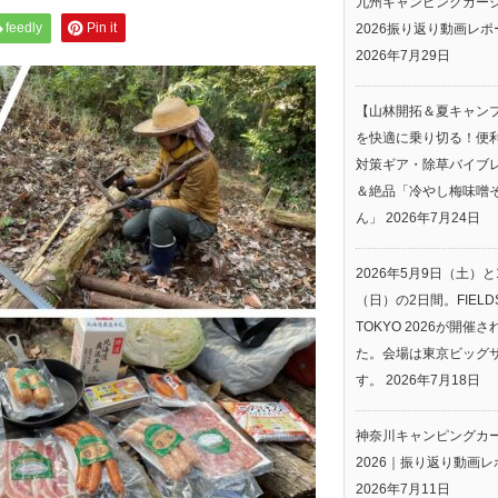
九州キャンピングカー
feedly
Pin it
2026振り返り動画レポ
2026年7月29日
【山林開拓＆夏キャン
を快適に乗り切る！便
対策ギア・除草バイブ
＆絶品「冷やし梅味噌
ん」
2026年7月24日
2026年5月9日（土）と
（日）の2日間。FIELDS
TOKYO 2026が開催
た。会場は東京ビッグ
す。
2026年7月18日
神奈川キャンピングカ
2026｜振り返り動画レ
2026年7月11日