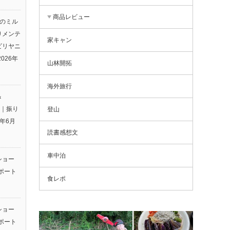
商品レビュー
りのミル
りメンテ
家キャン
ビリヤニ
2026年
山林開拓
海外旅行
＆
26｜振り
登山
6年6月
読書感想文
車中泊
ショー
ポート
食レポ
ショー
ポート