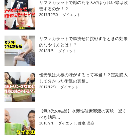
リファカラットで顔のたるみやほうれい線は改
善するのか！？
2017/12/30
ダイエット
リファカラットで脚痩せに挑戦するときの効果
的なやり方とは！？
2018/1/5
ダイエット
優光泉は大根の味がするって本当！？定期購入
して分かった衝撃の真相…
2017/12/3
ダイエット
【氣’s光の結晶】水溶性硅素溶液の実験｜驚く
べき効果…
2018/9/1
ダイエット
,
健康
,
美容