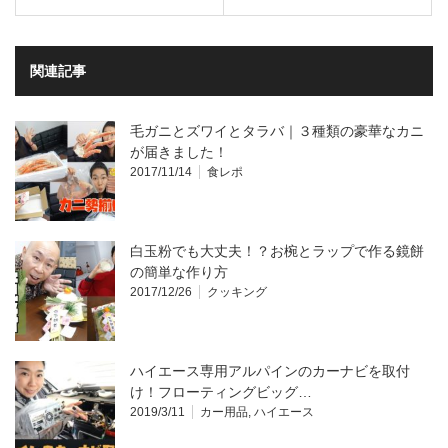
関連記事
毛ガニとズワイとタラバ｜３種類の豪華なカニ
が届きました！
2017/11/14
食レポ
白玉粉でも大丈夫！？お椀とラップで作る鏡餅
の簡単な作り方
2017/12/26
クッキング
ハイエース専用アルパインのカーナビを取付
け！フローティングビッグ…
2019/3/11
カー用品
,
ハイエース