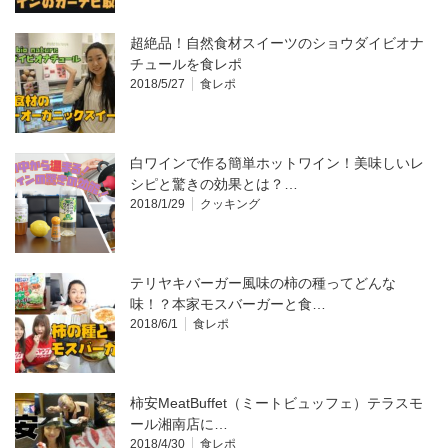
超絶品！自然食材スイーツのショウダイビオナ
チュールを食レポ
2018/5/27
食レポ
白ワインで作る簡単ホットワイン！美味しいレ
シピと驚きの効果とは？…
2018/1/29
クッキング
テリヤキバーガー風味の柿の種ってどんな
味！？本家モスバーガーと食…
2018/6/1
食レポ
柿安MeatBuffet（ミートビュッフェ）テラスモ
ール湘南店に…
2018/4/30
食レポ