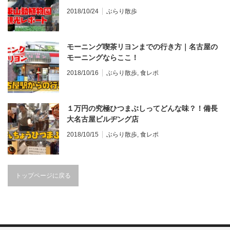
2018/10/24
ぶらり散歩
モーニング喫茶リヨンまでの行き方｜名古屋の
モーニングならここ！
2018/10/16
ぶらり散歩
,
食レポ
１万円の究極ひつまぶしってどんな味？！備長
大名古屋ビルヂング店
2018/10/15
ぶらり散歩
,
食レポ
トップページに戻る