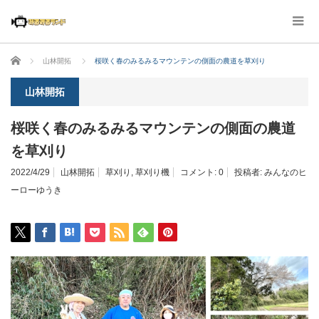
ホーム
山林開拓
桜咲く春のみるみるマウンテンの側面の農道を草刈り
山林開拓
桜咲く春のみるみるマウンテンの側面の農道
を草刈り
2022/4/29
山林開拓
草刈り
,
草刈り機
コメント:
0
投稿者:
みんなのヒ
ーローゆうき