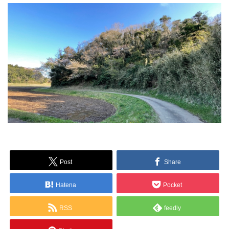
Post
Share
Hatena
Pocket
RSS
feedly