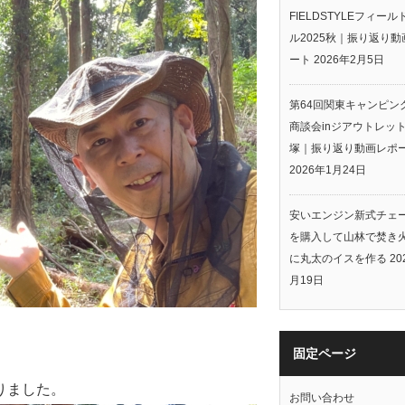
FIELDSTYLEフィー
ル2025秋｜振り返り動
ート
2026年2月5日
第64回関東キャンピン
商談会inジアウトレッ
塚｜振り返り動画レポ
2026年1月24日
安いエンジン新式チェ
を購入して山林で焚き
に丸太のイスを作る
20
月19日
固定ページ
りました。
お問い合わせ