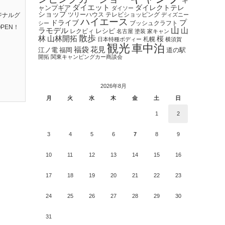
キ
ダイエット
ダイレクトテレ
ャンプギア
ダイソー
ショップ
ツリーハウス
テレビショッピング
ジナルグ
ディズニー
ハイエース
プ
ドライブ
ブッシュクラフト
シー
PEN！
山
ラモデル
山
レクビィ
レシピ
名古屋
塗装
家キャン
散歩
林
山林開拓
桜
札幌
日本特種ボディー
横須賀
観光
車中泊
福袋
花見
江ノ電
福岡
道の駅
開拓
関東キャンピングカー商談会
2026年8月
月
火
水
木
金
土
日
1
2
3
4
5
6
7
8
9
10
11
12
13
14
15
16
17
18
19
20
21
22
23
24
25
26
27
28
29
30
31