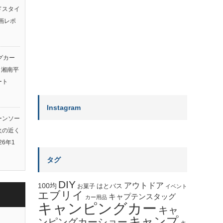
ルドスタイ
画レポ
グカー
ト湘南平
ート
Instagram
ーンソー
火の近く
26年1
タグ
DIY
アウトドア
100均
はとバス
お菓子
イベント
エブリイ
キャプテンスタッグ
カー用品
キャンピングカー
キャ
キャンプ
ンピングカーショー