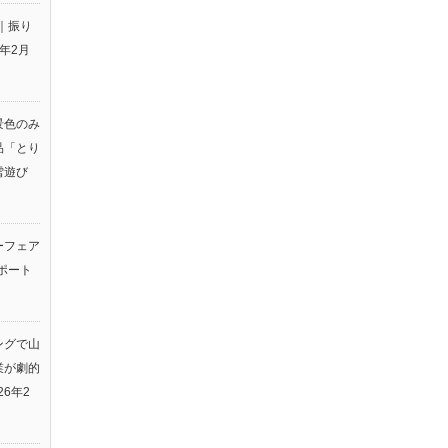
｜振り
6年2月
景色のみ
品「とり
雪遊び
ーフェア
ポート
ングで山
業が劇的
26年2