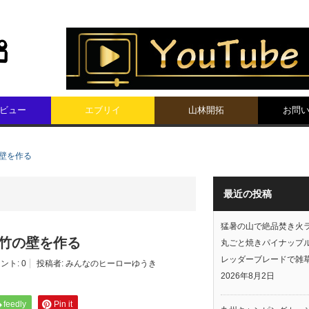
ビュー
エブリイ
山林開拓
お問
の壁を作る
最近の投稿
猛暑の山で絶品焚き火
篠竹の壁を作る
丸ごと焼きパイナップ
レッダーブレードで雑
ント:
0
投稿者:
みんなのヒーローゆうき
2026年8月2日
feedly
Pin it