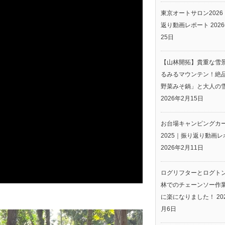
東京オートサロン2026
返り動画レポート
202
25日
【山林開拓】貴重な雪
るみるマウンテン！絶
野菜みそ鍋」と大人の
2026年2月15日
お台場キャンピングカ
2025｜振り返り動画レ
2026年2月11日
ログリフターとログト
林でのチェーンソー作
に楽になりました！
20
月6日