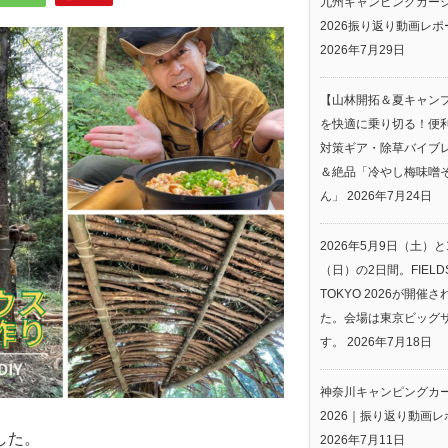
九州キャンピングカー
2026振り返り動画レポ
2026年7月29日
【山林開拓＆夏キャン
を快適に乗り切る！便
対策ギア・除草バイブ
＆絶品「冷やし梅味噌
ん」
2026年7月24日
2026年5月9日（土）と
（日）の2日間。FIELDS
TOKYO 2026が開催
た。会場は東京ビッグ
す。
2026年7月18日
神奈川キャンピングカ
2026｜振り返り動画レ
した。
2026年7月11日