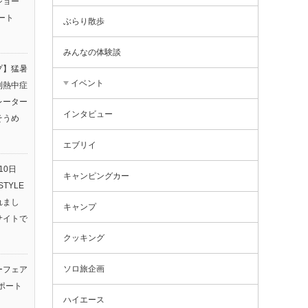
ショー
ート
ぶらり散歩
みんなの体験談
プ】猛暑
イベント
利熱中症
レーター
インタビュー
そうめ
エブリイ
10日
キャンピングカー
TYLE
されまし
キャンプ
サイトで
クッキング
ソロ旅企画
ーフェア
ポート
ハイエース