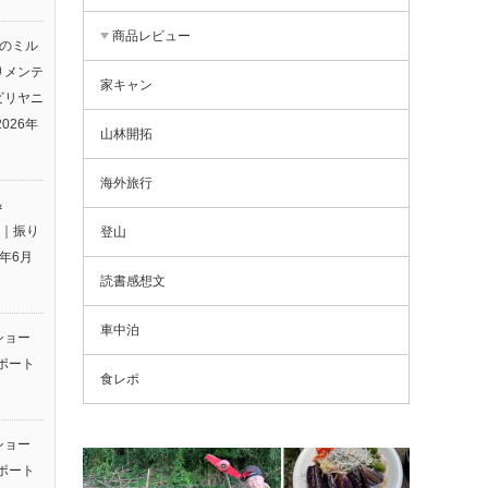
商品レビュー
りのミル
りメンテ
家キャン
ビリヤニ
2026年
山林開拓
海外旅行
＆
26｜振り
登山
6年6月
読書感想文
車中泊
ショー
ポート
食レポ
ショー
ポート