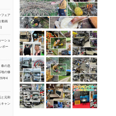
ーフェア
返り動画
日
カーショ
レポー
】春の息
基地の修
26年4
活と元和
上キャン