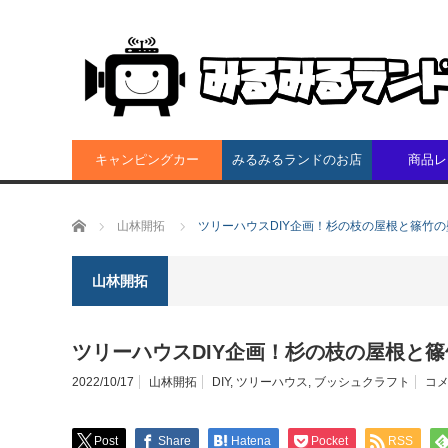
キャンピングカー
みるみるランドのお店
商品レ
ホーム
山林開拓
ツリーハウスDIY企画！杉の枝の屋根と篠竹
山林開拓
ツリーハウスDIY企画！杉の枝の屋根と
2022/10/17
山林開拓
DIY
,
ツリーハウス
,
ブッシュクラフト
コメ
Post
Share
Hatena
Pocket
RSS