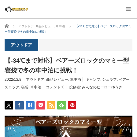
ホーム
アウトドア
,
商品レビュー
,
車中泊
【-34℃まで対応】ベアーズロックのマミ
ー型寝袋で冬の車中泊に挑戦！
アウトドア
【-34℃まで対応】ベアーズロックのマミー型
寝袋で冬の車中泊に挑戦！
2022/12/8
アウトドア
,
商品レビュー
,
車中泊
キャンプ
,
シュラフ
,
ベアー
ズロック
,
寝袋
,
車中泊
コメント:
0
投稿者:
みんなのヒーローゆうき