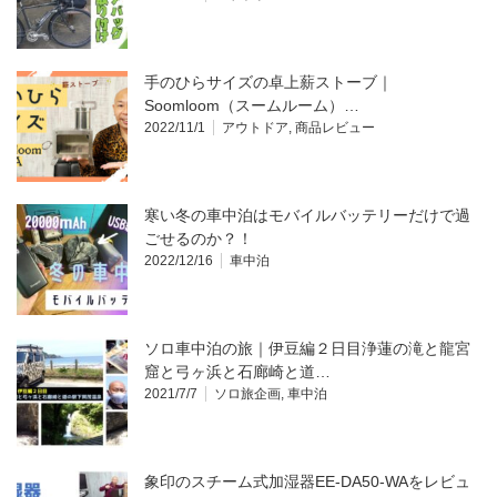
手のひらサイズの卓上薪ストーブ｜
Soomloom（スームルーム）…
2022/11/1
アウトドア
,
商品レビュー
寒い冬の車中泊はモバイルバッテリーだけで過
ごせるのか？！
2022/12/16
車中泊
ソロ車中泊の旅｜伊豆編２日目浄蓮の滝と龍宮
窟と弓ヶ浜と石廊崎と道…
2021/7/7
ソロ旅企画
,
車中泊
象印のスチーム式加湿器EE-DA50-WAをレビュ