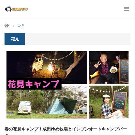
ホーム
花見
花見
春の花見キャンプ！成田ゆめ牧場とイレブンオートキャンプパー