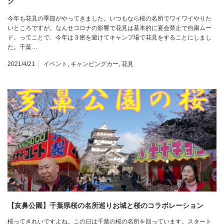
ク
今年も花見の季節がやってきました。いつもなら桜の名所でワイワイやりた
いところですが。なんせコロナの影響で花見は基本的に宴会禁止で自粛ムー
ド。ってことで、今年は３密を避けてキャンプ場で花見をすることにしまし
た。千葉…
2021/4/21
イベント
,
キャンピングカー
,
花見
【亥鼻公園】千葉県桜の名所巡りお城と桜のコラボレーション
桜ってきれいですよね。この日は千葉の桜の名所を回っています。スタート