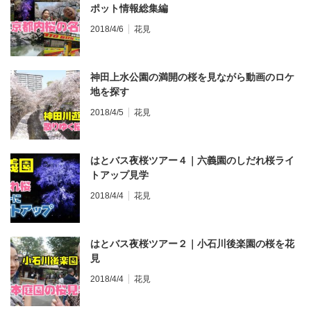
ポット情報総集編
2018/4/6
花見
神田上水公園の満開の桜を見ながら動画のロケ
地を探す
2018/4/5
花見
はとバス夜桜ツアー４｜六義園のしだれ桜ライ
トアップ見学
2018/4/4
花見
はとバス夜桜ツアー２｜小石川後楽園の桜を花
見
2018/4/4
花見