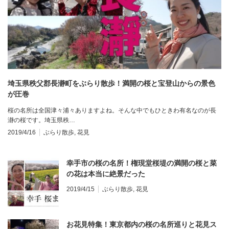
埼玉県秩父郡長瀞町をぶらり散歩！満開の桜と宝登山からの景色
が圧巻
桜の名所は全国津々浦々ありますよね。そんな中でもひときわ有名なのが長
瀞の桜です。埼玉県秩…
2019/4/16
ぶらり散歩
,
花見
幸手市の桜の名所！権現堂桜堤の満開の桜と菜
の花は本当に絶景だった
2019/4/15
ぶらり散歩
,
花見
お花見特集！東京都内の桜の名所巡りと花見ス