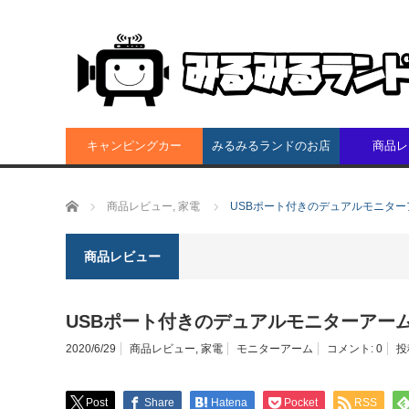
キャンピングカー
みるみるランドのお店
商品レ
ホーム
商品レビュー
,
家電
USBポート付きのデュアルモニターア
商品レビュー
USBポート付きのデュアルモニターアームを
2020/6/29
商品レビュー
,
家電
モニターアーム
コメント:
0
投
Post
Share
Hatena
Pocket
RSS