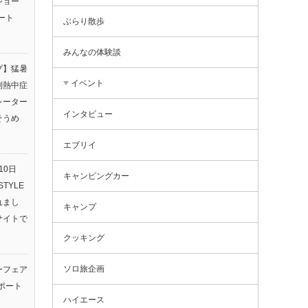
ショー
ート
ぶらり散歩
みんなの体験談
プ】猛暑
イベント
利熱中症
レーター
インタビュー
そうめ
エブリイ
10日
キャンピングカー
TYLE
されまし
キャンプ
サイトで
クッキング
ソロ旅企画
ーフェア
ポート
ハイエース