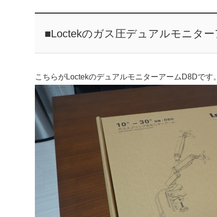
■Loctekのガス圧デュアルモニタ
こちらがLoctekのデュアルモニターアームD8Dです