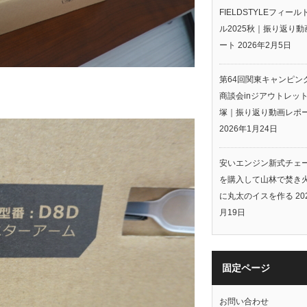
FIELDSTYLEフィー
ル2025秋｜振り返り動
ート
2026年2月5日
第64回関東キャンピン
商談会inジアウトレッ
塚｜振り返り動画レポ
2026年1月24日
安いエンジン新式チェ
を購入して山林で焚き
に丸太のイスを作る
20
月19日
固定ページ
お問い合わせ