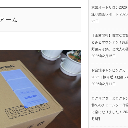
東京オートサロン2026
返り動画レポート
202
ーアーム
25日
【山林開拓】貴重な雪
るみるマウンテン！絶
。
野菜みそ鍋」と大人の
2026年2月15日
お台場キャンピングカ
2025｜振り返り動画レ
2026年2月11日
ログリフターとログト
林でのチェーンソー作
に楽になりました！
20
月6日