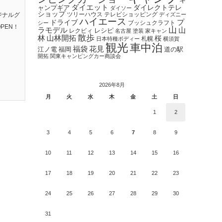
キ
ダイエット
ダイレクトテレ
ャンプギア
ダイソー
ショップ
ツリーハウス
テレビショッピング
ジナルグ
ディズニー
ハイエース
プ
ドライブ
ブッシュクラフト
シー
PEN！
山
ラモデル
山
レクビィ
レシピ
名古屋
塗装
家キャン
散歩
林
山林開拓
桜
札幌
日本特種ボディー
横須賀
観光
車中泊
福袋
花見
江ノ電
福岡
道の駅
開拓
関東キャンピングカー商談会
2026年8月
月
火
水
木
金
土
日
1
2
3
4
5
6
7
8
9
10
11
12
13
14
15
16
17
18
19
20
21
22
23
24
25
26
27
28
29
30
31