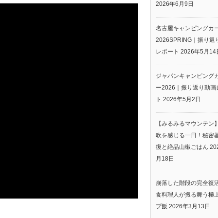
2026年6月9日
名古屋キャンピングカ
2026SPRING｜振り
レポート
2026年5月14
ジャパンキャンピング
ー2026｜振り返り動画
ト
2026年5月2日
【みるみるマウンテン
吹を感じる一日！秘密
復と絶品山椒ごはん
20
月18日
崩落した階段の完全復
食料理人が振る舞う極
プ飯
2026年3月13日