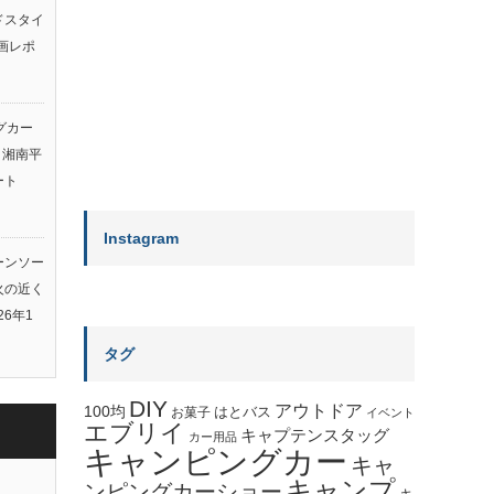
ルドスタイ
画レポ
グカー
ト湘南平
ート
Instagram
ーンソー
火の近く
26年1
タグ
DIY
アウトドア
100均
はとバス
お菓子
イベント
エブリイ
キャプテンスタッグ
カー用品
キャンピングカー
キャ
キャンプ
ンピングカーショー