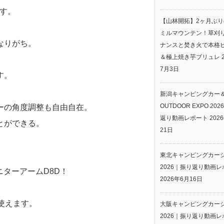
す。
【山林開拓】2ヶ月ぶ
ミルマウンテン！草刈
なりがち。
ナンスと焚き火で本格
＆極上焼き芋ブリュレ
7月3日
す。
新潟キャンピングカー
OUTDOOR EXPO 20
ーの角度調整も自由自在。
返り動画レポート
202
とができる。
21日
東北キャンピングカー
2026｜振り返り動画レ
ニターアームD8D！
2026年6月16日
使えます。
大阪キャンピングカー
2026｜振り返り動画レ