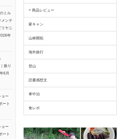
商品レビュー
りのミル
りメンテ
家キャン
ビリヤニ
2026年
山林開拓
海外旅行
＆
26｜振り
登山
6年6月
読書感想文
車中泊
ショー
ポート
食レポ
ショー
ポート