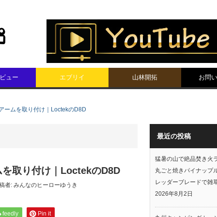
ビュー
エブリイ
山林開拓
お問
ームを取り付け｜LoctekのD8D
最近の投稿
猛暑の山で絶品焚き火
取り付け｜LoctekのD8D
丸ごと焼きパイナップ
レッダーブレードで雑
稿者:
みんなのヒーローゆうき
2026年8月2日
feedly
Pin it