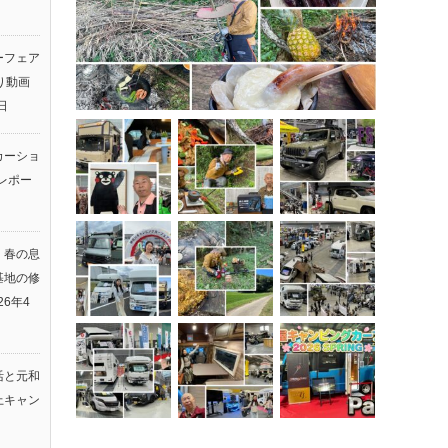
ーフェア
返り動画
日
カーショ
レポー
】春の息
基地の修
26年4
活と元和
上キャン