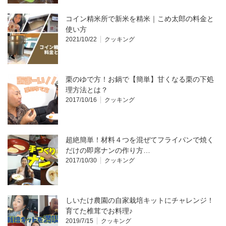
コイン精米所で新米を精米｜こめ太郎の料金と
使い方
2021/10/22
クッキング
栗のゆで方！お鍋で【簡単】甘くなる栗の下処
理方法とは？
2017/10/16
クッキング
超絶簡単！材料４つを混ぜてフライパンで焼く
だけの即席ナンの作り方…
2017/10/30
クッキング
しいたけ農園の自家栽培キットにチャレンジ！
育てた椎茸でお料理♪
2019/7/15
クッキング