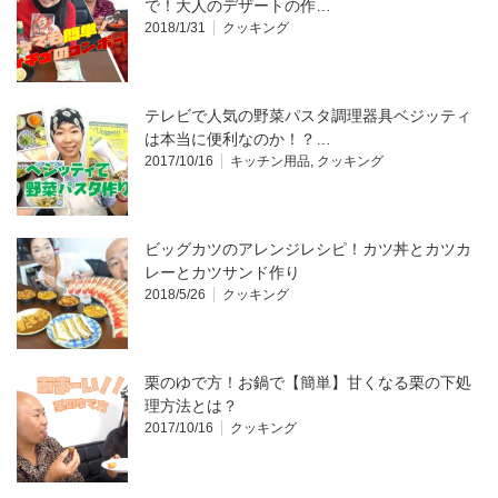
で！大人のデザートの作…
2018/1/31
クッキング
テレビで人気の野菜パスタ調理器具ベジッティ
は本当に便利なのか！？…
2017/10/16
キッチン用品
,
クッキング
ビッグカツのアレンジレシピ！カツ丼とカツカ
レーとカツサンド作り
2018/5/26
クッキング
栗のゆで方！お鍋で【簡単】甘くなる栗の下処
理方法とは？
2017/10/16
クッキング