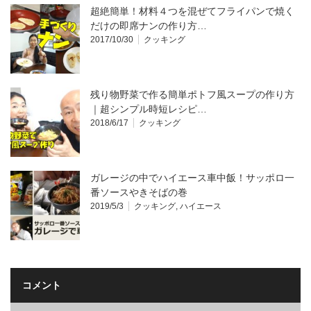
超絶簡単！材料４つを混ぜてフライパンで焼く
だけの即席ナンの作り方…
2017/10/30
クッキング
残り物野菜で作る簡単ポトフ風スープの作り方
｜超シンプル時短レシピ…
2018/6/17
クッキング
ガレージの中でハイエース車中飯！サッポロ一
番ソースやきそばの巻
2019/5/3
クッキング
,
ハイエース
コメント