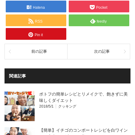
Hatena
Pocket
RSS
feedly
Pin it
前の記事
次の記事
関連記事
ポトフの簡単レシピとリメイクで、飽きずに美
味しくダイエット
2018/5/1
クッキング
【簡単】イチゴのコンポートレシピを白ワイン