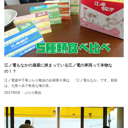
江ノ電もなかの扇屋に挟まっている江ノ電の車両って本物な
の！？
江ノ電途中下車ぶらり散歩の企画第９弾は、「江ノ電もなか」です。前回
は、七里ヶ浜で有名な海の見…
2017/9/18
ぶらり散歩