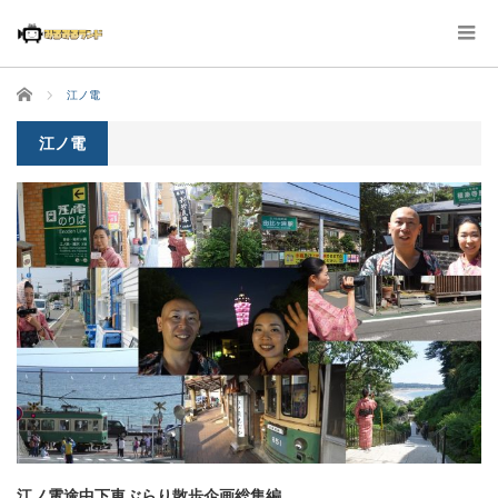
ホーム
江ノ電
江ノ電
江ノ電途中下車ぶらり散歩企画総集編