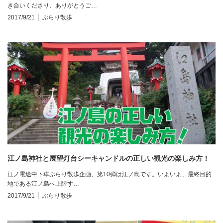
き合いくださり、ありがとうご…
2017/9/21
ぶらり散歩
江ノ島神社と展望灯台シーキャンドルの正しい観光の楽しみ方！
江ノ電途中下車ぶらり散歩企画、第10弾は江ノ島です。いよいよ、最終目的
地である江ノ島へ上陸す…
2017/9/21
ぶらり散歩