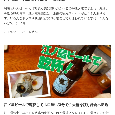
湘南といえば、やっぱり真っ先に思い浮かべるのが江ノ電ですよね。海沿い
を走る緑の電車。江ノ電沿線には、湘南の観光スポットがたくさんありま
す。いろんなドラマや映画などのロケ地としても使われていますね。そんな
わけで、江ノ電…
2017/9/21
ぶらり散歩
江ノ島ビールで乾杯してホロ酔い気分で弁天橋を渡り鎌倉へ帰途
江ノ電途中下車ぶらり散歩の企画もこれが最後となりました。最後までお付