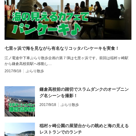
七里ヶ浜で海を見ながら有名なリコッタパンケーキを実食！
江ノ電途中下車ぶらり散歩企画の第７弾は七里ヶ浜です。前回は稲村ヶ崎駅
から鎌倉高校前駅へ移動し…
2017/9/18
ぶらり散歩
鎌倉高校前の踏切でスラムダンクのオープニン
グ名シーンを撮影！
2017/9/18
ぶらり散歩
稲村ヶ崎公園の展望台からの眺めと海の見える
レストランでのランチ